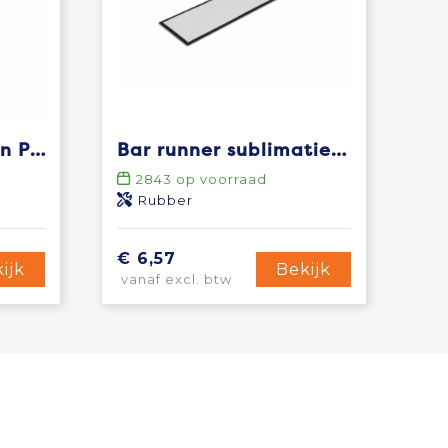
MALTA - Barmat van PVC
Bar runner sublimatie 88 x 25 cm
2843
op voorraad
Rubber
€ 6,57
ijk
Bekijk
vanaf excl. btw