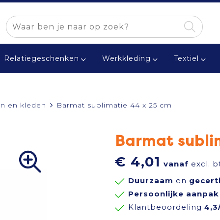
Relatiegeschenken
Werkkleding
Textiel
n en kleden
Barmat sublimatie 44 x 25 cm
Barmat subli
€ 4,01
vanaf
excl. b
Duurzaam
en
gecert
Persoonlijke aanpak
Klantbeoordeling
4,3