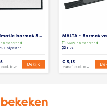
Sublimatie barmat 88x25 cm
op voorraad
6689
op voorraad
% Polyester
PVC
25
€ 5,13
Bekijk
Bek
 excl. btw
vanaf excl. btw
u bekeken