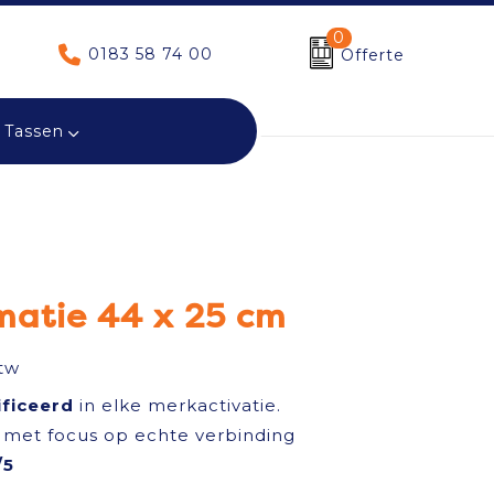
0
0183 58 74 00
Offerte
Tassen
matie 44 x 25 cm
tw
ificeerd
in elke merkactivatie.
met focus op echte verbinding
/5