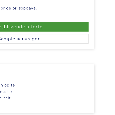
or de prijsopgave.
rijblijvende offerte
Sample aanvragen
en op te
tislip
liteit