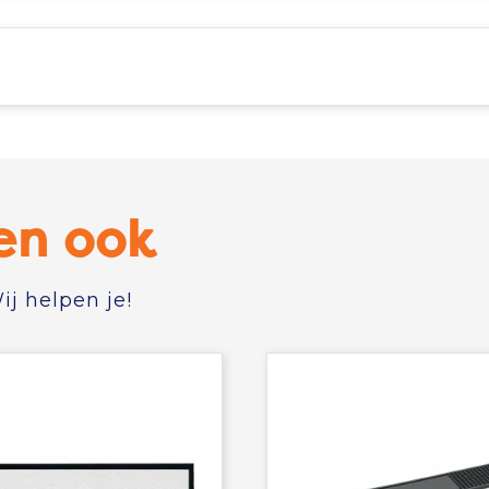
en ook
j helpen je!