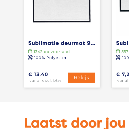
Sublimatie deurmat 90x60 cm
1342
op voorraad
557
100% Polyester
100
€ 13,40
€ 7,
Bekijk
vanaf excl. btw
vanaf
Laatst door jo