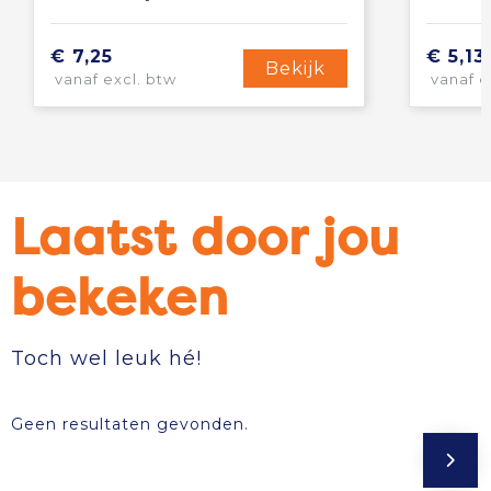
€ 7,25
€ 5,13
Bekijk
vanaf excl. btw
vanaf e
Laatst door jou
bekeken
Toch wel leuk hé!
Geen resultaten gevonden.