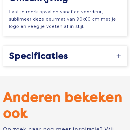
Tablettassen
Laat je merk opvallen vanaf de voordeur,
sublimeer deze deurmat van 90x60 cm met je
Toilettassen
logo en veeg je voeten af in stijl.
Waterbestendige tassen
Specificaties
Aktetassen
Trolleys
Anderen bekeken
ook
Op zoek naar nog meer inspiratie? Wij