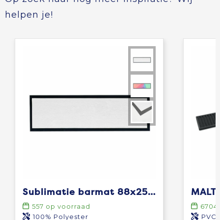
helpen je!
Sublimatie barmat 88x25 cm
MALTA
557
op voorraad
6704
100% Polyester
PVC