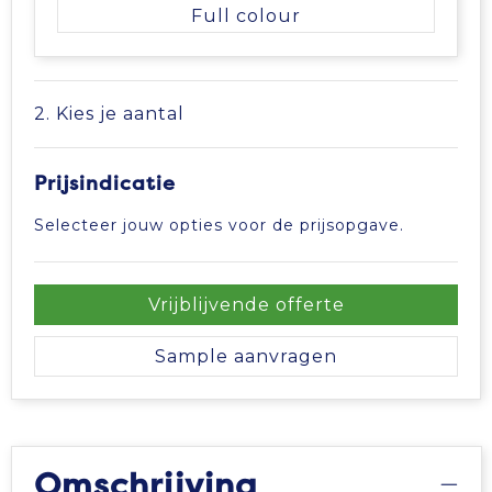
Vrije tijd en Strand
Veiligheidsvesten en Veiligheidshesjes
Picknicktassen en manden
Full colour
Waterflesjes
Vesten
Promotietassen
2. Kies je aantal
Gehoorbescherming
Reistassen
Reistassensets
Prijsindicatie
Selecteer jouw opties voor de prijsopgave.
Rugzakken
Schoenentassen
Vrijblijvende offerte
Schoudertassen
Sample aanvragen
Sporttassen
Strandtassen
Omschrijving