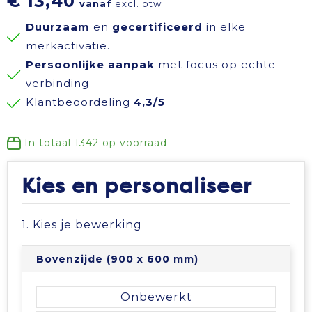
€ 13,40
vanaf
excl. btw
Reisbenodigdheden
Reflecterende polo's
Schoenen
Koeltassen en Koelboxen
Duurzaam
en
gecertificeerd
in elke
merkactivatie.
Schrijfwaren
Reflecterende vesten
Sweaters
Koffers en Trolleys
Persoonlijke aanpak
met focus op echte
verbinding
Sinterklaas
Regenkleding
T-Shirts
Laptop hoezen en tassen
Klantbeoordeling
4,3/5
Sleutelhangers en Lanyards
Schoenen
Vesten
Lunchtassen
In totaal
1342
op voorraad
Snoepgoed
Schorten en Sloven
Gilets
Matrozentassen
Kies en personaliseer
Spellen voor binnen en buiten
Sweaters
Opbergtassen
1. Kies je bewerking
Themapakketten
T-Shirts
Opvouwbare tassen
Bovenzijde (900 x 600 mm)
Veiligheid, Auto en Fiets
Veiligheidssignalering en Verlichting
Papieren tassen
Onbewerkt