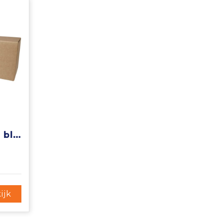
Hey Pots aluminium bloempot, cactus
ijk