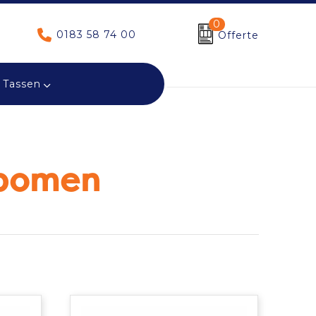
0
0183 58 74 00
Offerte
Tassen
 bomen