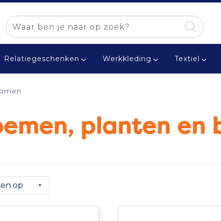
Relatiegeschenken
Werkkleding
Textiel
bomen
oemen, planten en