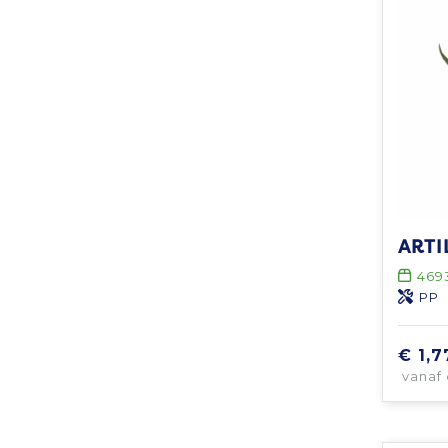
469
PP
€ 1,7
vanaf 