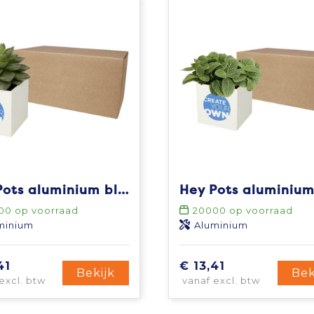
Hey Pots aluminium bloempot, vetplant
00
op voorraad
20000
op voorraad
minium
Aluminium
41
€ 13,41
Bekijk
Bek
excl. btw
vanaf excl. btw