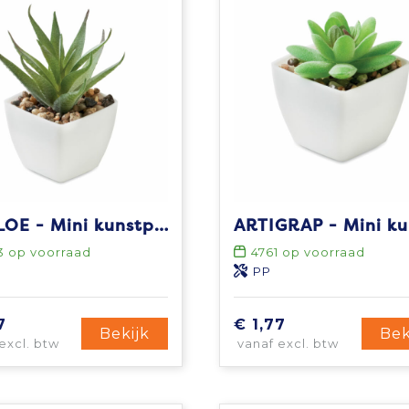
ARTILOE - Mini kunstplant
3
op voorraad
4761
op voorraad
PP
7
€ 1,77
Bekijk
Bek
excl. btw
vanaf excl. btw