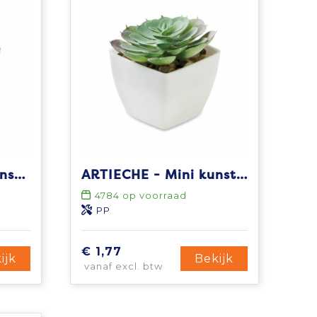
ARTIGRAP - Mini kunstplant
ARTIECHE - Mini kunstplant
4784
op voorraad
PP
€ 1,77
ijk
Bekijk
vanaf excl. btw