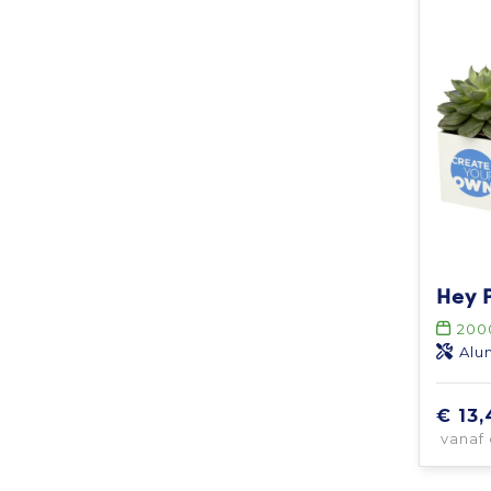
200
Alu
€ 13,
vanaf 