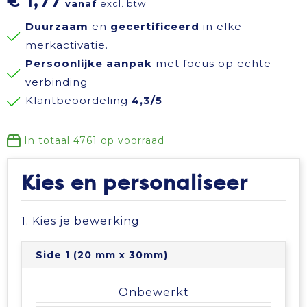
€ 1,77
vanaf
excl. btw
Reisbenodigdheden
Reflecterende polo's
Schoenen
Koeltassen en Koelboxen
Duurzaam
en
gecertificeerd
in elke
merkactivatie.
Schrijfwaren
Reflecterende vesten
Sweaters
Koffers en Trolleys
Persoonlijke aanpak
met focus op echte
verbinding
Sinterklaas
Regenkleding
T-Shirts
Laptop hoezen en tassen
Klantbeoordeling
4,3/5
Sleutelhangers en Lanyards
Schoenen
Vesten
Lunchtassen
In totaal
4761
op voorraad
Snoepgoed
Schorten en Sloven
Gilets
Matrozentassen
Kies en personaliseer
Spellen voor binnen en buiten
Sweaters
Opbergtassen
1. Kies je bewerking
Themapakketten
T-Shirts
Opvouwbare tassen
Side 1 (20 mm x 30mm)
Veiligheid, Auto en Fiets
Veiligheidssignalering en Verlichting
Papieren tassen
Onbewerkt