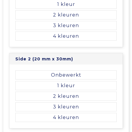
Vrije tijd en Strand
Veiligheidsvesten en Veiligheidshesjes
Picknicktassen en manden
1
2
Waterflesjes
Vesten
Promotietassen
3
Gehoorbescherming
Reistassen
4
Reistassensets
Side 2 (20 mm x 30mm)
Rugzakken
Onbewerkt
Schoenentassen
1
Schoudertassen
2
3
Sporttassen
4
Strandtassen