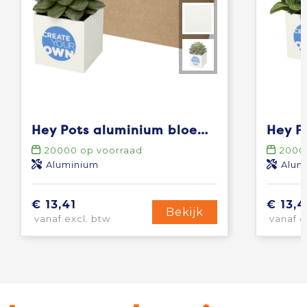
Hey Pots aluminium bloempot, vetplant
20000
op voorraad
2000
Aluminium
Alum
€ 13,41
€ 13,4
Bekijk
vanaf excl. btw
vanaf e