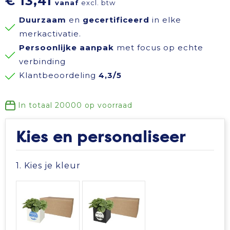
€ 13,41
vanaf
excl. btw
Reisbenodigdheden
Reflecterende polo's
Schoenen
Koeltassen en Koelboxen
Duurzaam
en
gecertificeerd
in elke
merkactivatie.
Schrijfwaren
Reflecterende vesten
Sweaters
Koffers en Trolleys
Persoonlijke aanpak
met focus op echte
verbinding
Sinterklaas
Regenkleding
T-Shirts
Laptop hoezen en tassen
Klantbeoordeling
4,3/5
Sleutelhangers en Lanyards
Schoenen
Vesten
Lunchtassen
In totaal
20000
op voorraad
Snoepgoed
Schorten en Sloven
Gilets
Matrozentassen
Kies en personaliseer
Spellen voor binnen en buiten
Sweaters
Opbergtassen
1. Kies je kleur
Themapakketten
T-Shirts
Opvouwbare tassen
Veiligheid, Auto en Fiets
Veiligheidssignalering en Verlichting
Papieren tassen