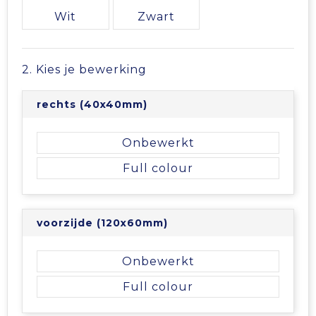
Vrije tijd en Strand
Veiligheidsvesten en Veiligheidshesjes
Picknicktassen en manden
Wit
Zwart
Waterflesjes
Vesten
Promotietassen
2. Kies je bewerking
Gehoorbescherming
Reistassen
rechts (40x40mm)
Reistassensets
Onbewerkt
Rugzakken
Full colour
Schoenentassen
voorzijde (120x60mm)
Schoudertassen
Onbewerkt
Sporttassen
Full colour
Strandtassen