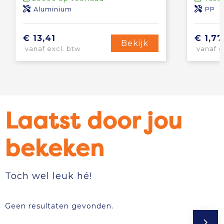
Aluminium
PP
€ 13,41
€ 1,77
Bekijk
vanaf excl. btw
vanaf e
Laatst door jou
bekeken
Toch wel leuk hé!
Geen resultaten gevonden.