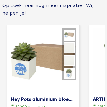
Op zoek naar nog meer inspiratie? Wij
helpen je!
Hey Pots aluminium bloempot, vetplant
ARTIL
20000
op voorraad
4693