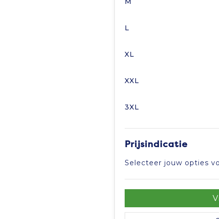
M
L
XL
XXL
3XL
Prijsindicatie
Selecteer jouw opties vo
V