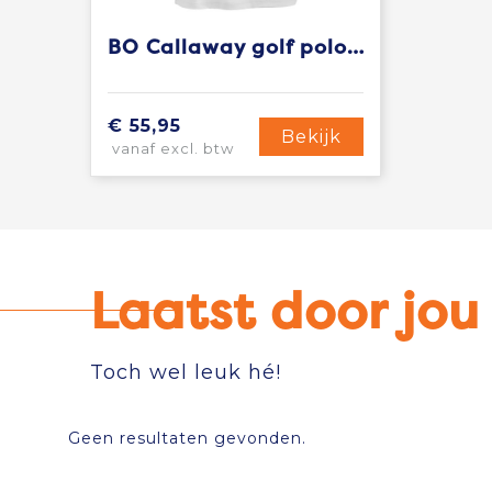
BO Callaway golf polo heren
€ 55,95
Bekijk
vanaf excl. btw
Laatst door jo
Toch wel leuk hé!
Geen resultaten gevonden.