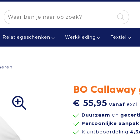
Relatiegeschenken
Werkkleding
Textiel
heren
BO Callaway 
€ 55,95
vanaf
excl.
Duurzaam
en
gecert
Persoonlijke aanpak
Klantbeoordeling
4,3