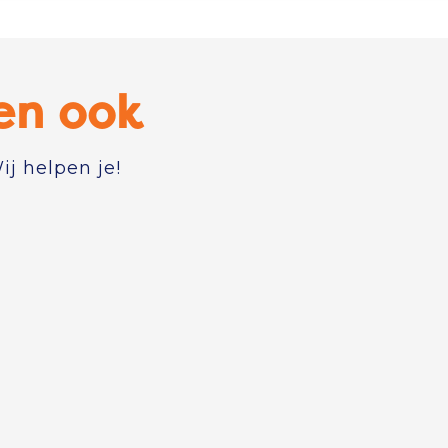
en ook
j helpen je!