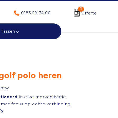
0
0183 58 74 00
Offerte
Tassen
golf polo heren
 btw
ificeerd
in elke merkactivatie.
met focus op echte verbinding
/5