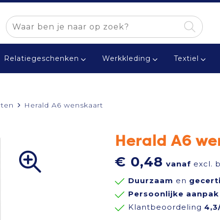
Relatiegeschenken
Werkkleding
Textiel
rten
Herald A6 wenskaart
Herald A6 we
€ 0,48
vanaf
excl. 
Duurzaam
en
gecert
Persoonlijke aanpak
Klantbeoordeling
4,3