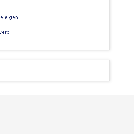
je eigen
everd