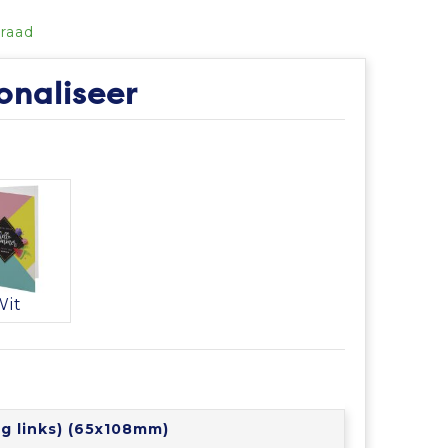
raad
onaliseer
Wit
ug links) (65x108mm)