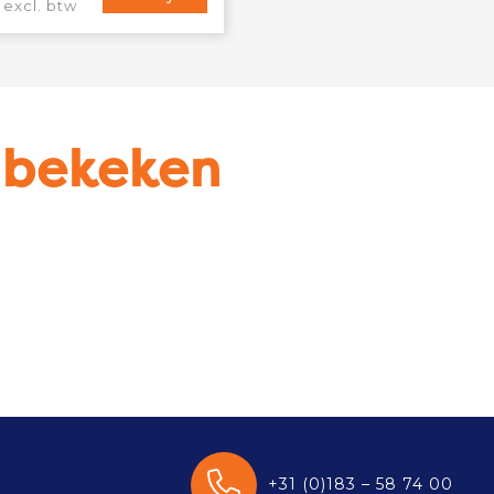
 excl. btw
u bekeken
+31 (0)183 – 58 74 00