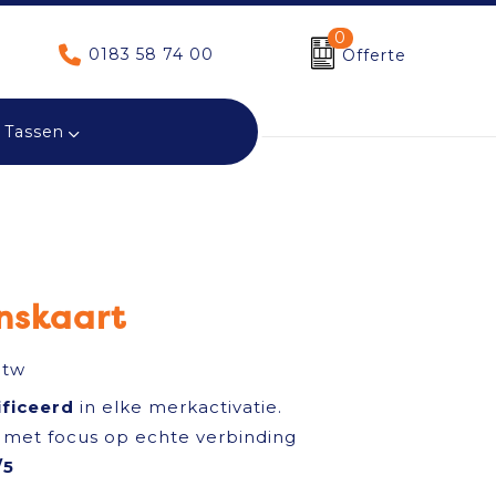
0
0183 58 74 00
Offerte
Tassen
nskaart
btw
ificeerd
in elke merkactivatie.
met focus op echte verbinding
/5