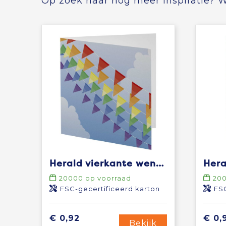
Op zoek naar nog meer inspiratie? Wi
Herald vierkante wenskaart
Hera
20000
op voorraad
20
FSC-gecertificeerd karton
FSC
€ 0,92
€ 0,
Bekijk