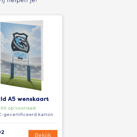
j helpen je!
ld A5 wenskaart
000
op voorraad
-gecertificeerd karton
92
Bekijk