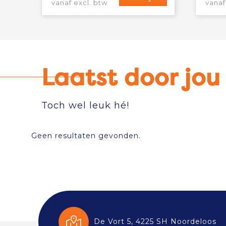
vanaf excl. btw
vanaf
Laatst door jo
Toch wel leuk hé!
Geen resultaten gevonden.
De Vort 5, 4225 SH Noordeloos