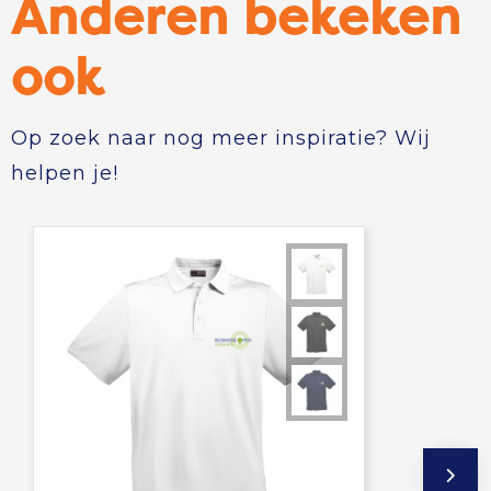
Anderen bekeken
Tablettassen
ook
Toilettassen
Op zoek naar nog meer inspiratie? Wij
Waterbestendige tassen
helpen je!
Aktetassen
Trolleys