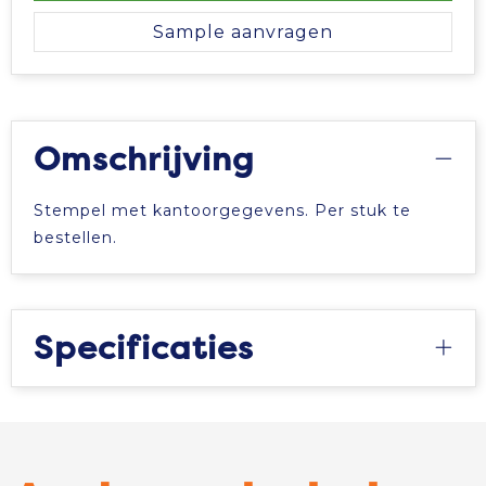
Vrije tijd en Strand
Veiligheidsvesten en Veiligheidshesjes
Picknicktassen en manden
Sample aanvragen
Waterflesjes
Vesten
Promotietassen
Gehoorbescherming
Reistassen
Omschrijving
Reistassensets
Stempel met kantoorgegevens. Per stuk te
Rugzakken
bestellen.
Schoenentassen
Specificaties
Schoudertassen
Sporttassen
Strandtassen