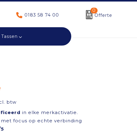
0
0183 58 74 00
Offerte
Tassen
e
l. btw
ificeerd
in elke merkactivatie.
met focus op echte verbinding
/5