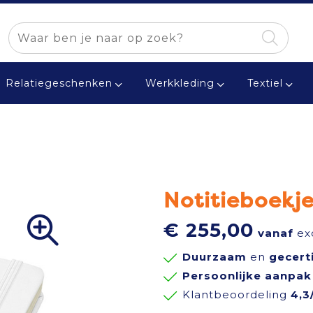
Relatiegeschenken
Werkkleding
Textiel
Notitieboekj
€ 255,00
vanaf
exc
Duurzaam
en
gecert
Persoonlijke aanpak
Klantbeoordeling
4,3