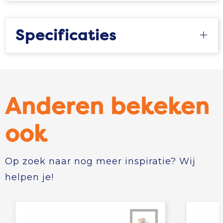
Tablettassen
Specificaties
Toilettassen
Waterbestendige tassen
Aktetassen
Anderen bekeken
Trolleys
ook
Op zoek naar nog meer inspiratie? Wij
helpen je!