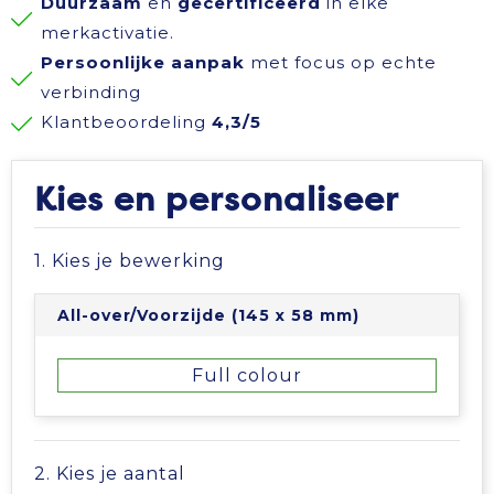
Duurzaam
en
gecertificeerd
in elke
Reisbenodigdheden
Reflecterende polo's
Schoenen
Koeltassen en Koelboxen
merkactivatie.
Persoonlijke aanpak
met focus op echte
Schrijfwaren
Reflecterende vesten
Sweaters
Koffers en Trolleys
verbinding
Klantbeoordeling
4,3/5
Sinterklaas
Regenkleding
T-Shirts
Laptop hoezen en tassen
Kies en personaliseer
Sleutelhangers en Lanyards
Schoenen
Vesten
Lunchtassen
1. Kies je bewerking
Snoepgoed
Schorten en Sloven
Gilets
Matrozentassen
All-over/Voorzijde (145 x 58 mm)
Spellen voor binnen en buiten
Sweaters
Opbergtassen
Full colour
Themapakketten
T-Shirts
Opvouwbare tassen
Veiligheid, Auto en Fiets
Veiligheidssignalering en Verlichting
Papieren tassen
2. Kies je aantal