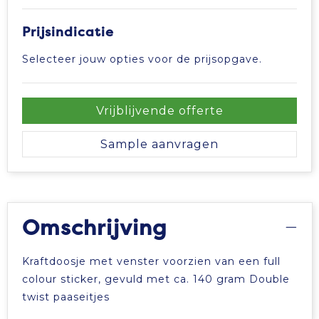
Vrije tijd en Strand
Veiligheidsvesten en Veiligheidshesjes
Picknicktassen en manden
Prijsindicatie
Waterflesjes
Vesten
Promotietassen
Selecteer jouw opties voor de prijsopgave.
Gehoorbescherming
Reistassen
Vrijblijvende offerte
Reistassensets
Sample aanvragen
Rugzakken
Schoenentassen
Omschrijving
Schoudertassen
Kraftdoosje met venster voorzien van een full
Sporttassen
colour sticker, gevuld met ca. 140 gram Double
twist paaseitjes
Strandtassen