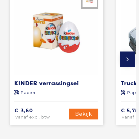
KINDER verrassingsei
Truck
Papier
Papi
€ 3,60
€ 5,75
Bekijk
vanaf excl. btw
vanaf e