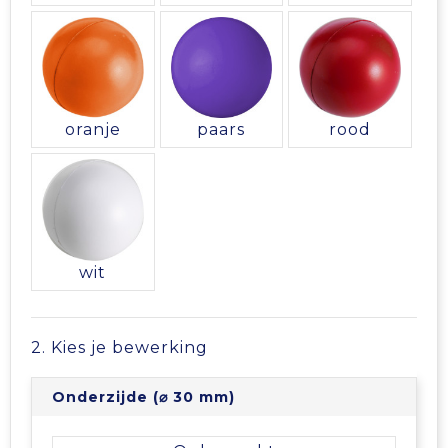
Vrije tijd en Strand
Veiligheidsvesten en Veiligheidshesjes
Picknicktassen en manden
Waterflesjes
Vesten
Promotietassen
Gehoorbescherming
Reistassen
oranje
paars
rood
Reistassensets
Rugzakken
Schoenentassen
wit
Schoudertassen
2. Kies je bewerking
Sporttassen
Onderzijde (⌀ 30 mm)
Strandtassen