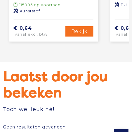
115005
op voorraad
PU
Kunststof
€ 0,64
€ 0,6
Bekijk
vanaf excl. btw
vanaf e
Laatst door jou
bekeken
Toch wel leuk hé!
Geen resultaten gevonden.