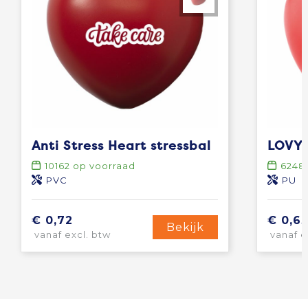
Anti Stress Heart stressbal
LOVY -
10162
op voorraad
6248
PVC
PU
€ 0,72
€ 0,6
Bekijk
vanaf excl. btw
vanaf e