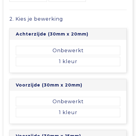
Vrije tijd en Strand
Veiligheidsvesten en Veiligheidshesjes
Picknicktassen en manden
Waterflesjes
Vesten
Promotietassen
2. Kies je bewerking
Gehoorbescherming
Reistassen
Achterzijde (30mm x 20mm)
Reistassensets
Onbewerkt
1
Rugzakken
Schoenentassen
Voorzijde (30mm x 20mm)
Schoudertassen
Onbewerkt
1
Sporttassen
Strandtassen
Voorzijde (30mm x 15mm)