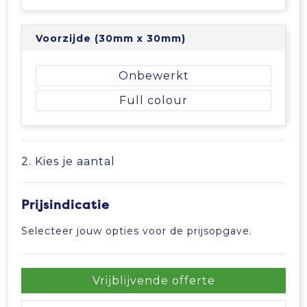
Vrije tijd en Strand
Veiligheidsvesten en Veiligheidshesjes
Picknicktassen en manden
Waterflesjes
Vesten
Promotietassen
Voorzijde (30mm x 30mm)
Gehoorbescherming
Reistassen
Onbewerkt
Full colour
Reistassensets
Rugzakken
2. Kies je aantal
Schoenentassen
Prijsindicatie
Schoudertassen
Selecteer jouw opties voor de prijsopgave.
Sporttassen
Vrijblijvende offerte
Strandtassen