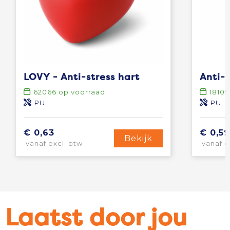
LOVY - Anti-stress hart
Anti-
62066
op voorraad
18109
PU
PU
€ 0,63
€ 0,59
Bekijk
vanaf excl. btw
vanaf e
Laatst door jou