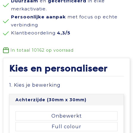
Duurzaam
en
gecertificeerd
in elke
Reisbenodigdheden
Reflecterende polo's
Schoenen
Koeltassen en Koelboxen
merkactivatie.
Persoonlijke aanpak
met focus op echte
Schrijfwaren
Reflecterende vesten
Sweaters
Koffers en Trolleys
verbinding
Klantbeoordeling
4,3/5
Sinterklaas
Regenkleding
T-Shirts
Laptop hoezen en tassen
In totaal
10162
op voorraad
Sleutelhangers en Lanyards
Schoenen
Vesten
Lunchtassen
Kies en personaliseer
Snoepgoed
Schorten en Sloven
Gilets
Matrozentassen
1. Kies je bewerking
Spellen voor binnen en buiten
Sweaters
Opbergtassen
Achterzijde (30mm x 30mm)
Themapakketten
T-Shirts
Opvouwbare tassen
Onbewerkt
Veiligheid, Auto en Fiets
Veiligheidssignalering en Verlichting
Papieren tassen
Full colour