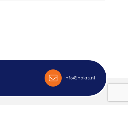
info@hokra.nl
Aanbevolen categorieën