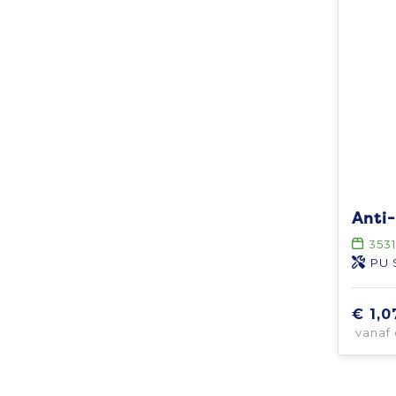
3531
PU 
€ 1,0
vanaf 