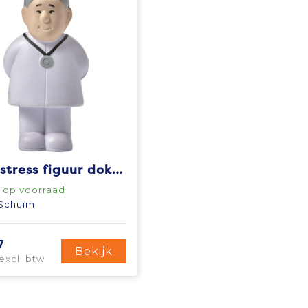
Anti-stress figuur doktor Lily
op voorraad
Schuim
7
Bekijk
excl. btw