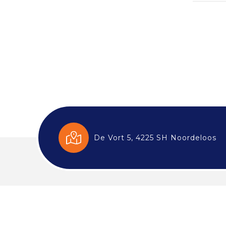
De Vort 5, 4225 SH Noordeloos
Klant