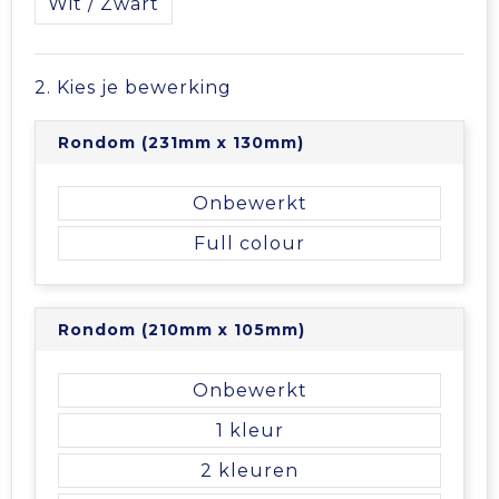
Wit / Zwart
Tablettassen
2. Kies je bewerking
Toilettassen
Rondom (231mm x 130mm)
Waterbestendige tassen
Onbewerkt
Aktetassen
Full colour
Trolleys
Rondom (210mm x 105mm)
Onbewerkt
1
2