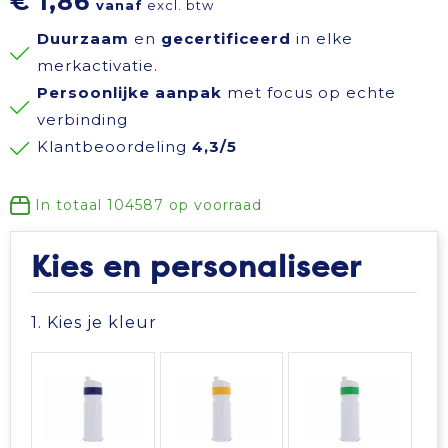
€ 1,86
vanaf
excl. btw
Reisbenodigdheden
Reflecterende polo's
Schoenen
Koeltassen en Koelboxen
Duurzaam
en
gecertificeerd
in elke
merkactivatie.
Schrijfwaren
Reflecterende vesten
Sweaters
Koffers en Trolleys
Persoonlijke aanpak
met focus op echte
verbinding
Sinterklaas
Regenkleding
T-Shirts
Laptop hoezen en tassen
Klantbeoordeling
4,3/5
Sleutelhangers en Lanyards
Schoenen
Vesten
Lunchtassen
In totaal
104587
op voorraad
Snoepgoed
Schorten en Sloven
Gilets
Matrozentassen
Kies en personaliseer
Spellen voor binnen en buiten
Sweaters
Opbergtassen
1. Kies je kleur
Themapakketten
T-Shirts
Opvouwbare tassen
Veiligheid, Auto en Fiets
Veiligheidssignalering en Verlichting
Papieren tassen