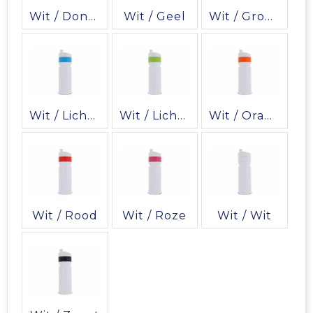
Vrije tijd en Strand
Veiligheidsvesten en Veiligheidshesjes
Picknicktassen en manden
Wit / Donkerblauw
Wit / Geel
Wit / Groen
Waterflesjes
Vesten
Promotietassen
Gehoorbescherming
Reistassen
Reistassensets
Wit / Lichtblauw
Wit / Lichtgroen
Wit / Oranje
Rugzakken
Schoenentassen
Wit / Rood
Wit / Roze
Wit / Wit
Schoudertassen
Sporttassen
Strandtassen