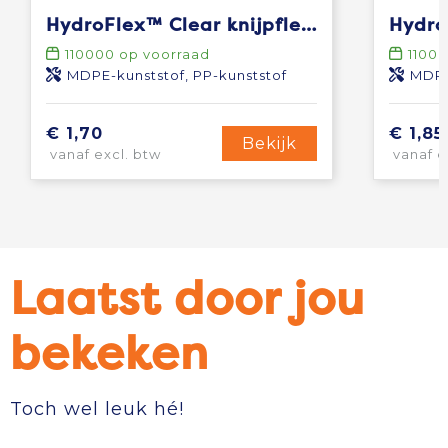
HydroFlex™ Clear knijpfles van 500 ml
110000
op voorraad
1100
MDPE-kunststof, PP-kunststof
MDPE
€ 1,70
€ 1,85
Bekijk
vanaf excl. btw
vanaf e
Laatst door jou
bekeken
Toch wel leuk hé!