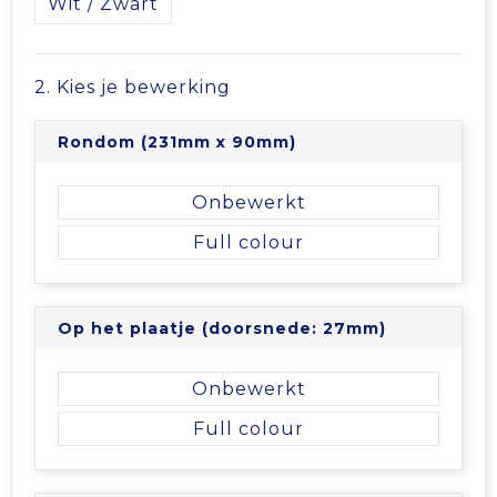
Wit / Zwart
Tablettassen
2. Kies je bewerking
Toilettassen
Rondom (231mm x 90mm)
Waterbestendige tassen
Onbewerkt
Aktetassen
Full colour
Trolleys
Op het plaatje (doorsnede: 27mm)
Onbewerkt
Full colour