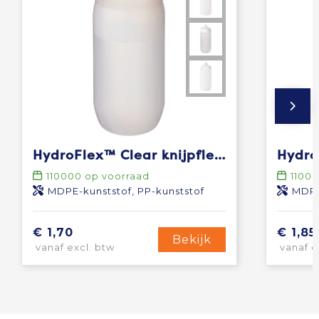
HydroFlex™ Clear knijpfles van 500 ml
110000
op voorraad
1100
MDPE-kunststof, PP-kunststof
MDPE
€ 1,70
€ 1,85
Bekijk
vanaf excl. btw
vanaf e