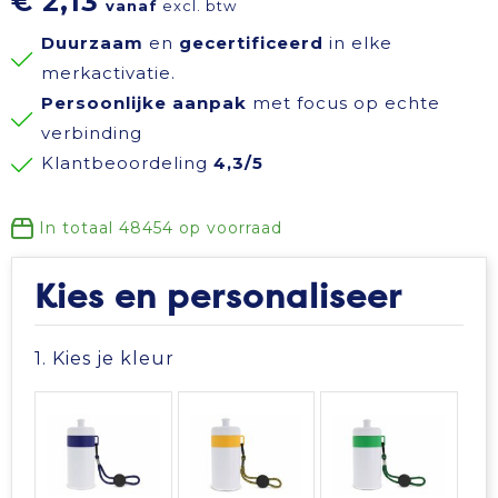
€ 2,13
vanaf
excl. btw
Reisbenodigdheden
Reflecterende polo's
Schoenen
Koeltassen en Koelboxen
Duurzaam
en
gecertificeerd
in elke
merkactivatie.
Schrijfwaren
Reflecterende vesten
Sweaters
Koffers en Trolleys
Persoonlijke aanpak
met focus op echte
verbinding
Sinterklaas
Regenkleding
T-Shirts
Laptop hoezen en tassen
Klantbeoordeling
4,3/5
Sleutelhangers en Lanyards
Schoenen
Vesten
Lunchtassen
In totaal
48454
op voorraad
Snoepgoed
Schorten en Sloven
Gilets
Matrozentassen
Kies en personaliseer
Spellen voor binnen en buiten
Sweaters
Opbergtassen
1. Kies je kleur
Themapakketten
T-Shirts
Opvouwbare tassen
Veiligheid, Auto en Fiets
Veiligheidssignalering en Verlichting
Papieren tassen