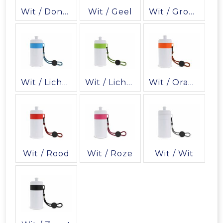
Vrije tijd en Strand
Veiligheidsvesten en Veiligheidshesjes
Picknicktassen en manden
Wit / Donkerblauw
Wit / Geel
Wit / Groen
Waterflesjes
Vesten
Promotietassen
Gehoorbescherming
Reistassen
Reistassensets
Wit / Lichtblauw
Wit / Lichtgroen
Wit / Oranje
Rugzakken
Schoenentassen
Wit / Rood
Wit / Roze
Wit / Wit
Schoudertassen
Sporttassen
Strandtassen