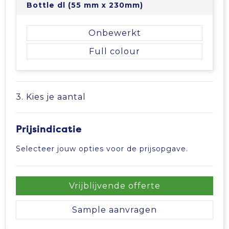
Bottle dl (55 mm x 230mm)
Tablettassen
Onbewerkt
Toilettassen
Full colour
Waterbestendige tassen
3. Kies je aantal
Aktetassen
Trolleys
Prijsindicatie
Selecteer jouw opties voor de prijsopgave.
Vrijblijvende offerte
Sample aanvragen