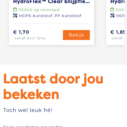
HydroFlex™ Clear knijpfles van 500 ml
110000
op voorraad
1100
MDPE-kunststof, PP-kunststof
MDPE
€ 1,70
€ 1,85
Bekijk
vanaf excl. btw
vanaf e
Laatst door jou
bekeken
Toch wel leuk hé!