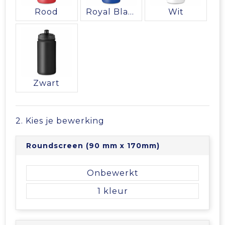
Vrije tijd en Strand
Veiligheidsvesten en Veiligheidshesjes
Picknicktassen en manden
Rood
Royal Blauw
Wit
Waterflesjes
Vesten
Promotietassen
Gehoorbescherming
Reistassen
Reistassensets
Zwart
Rugzakken
2. Kies je bewerking
Schoenentassen
Roundscreen (90 mm x 170mm)
Schoudertassen
Onbewerkt
Sporttassen
1
Strandtassen