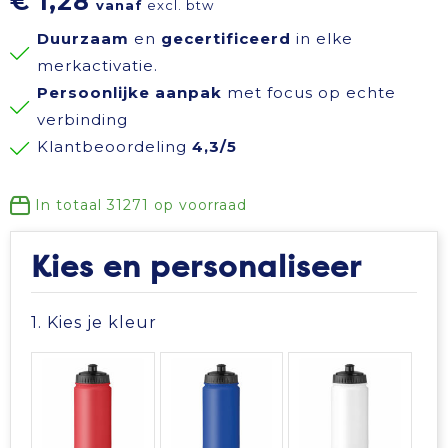
€ 1,28
vanaf
excl. btw
Reisbenodigdheden
Reflecterende polo's
Schoenen
Koeltassen en Koelboxen
Duurzaam
en
gecertificeerd
in elke
merkactivatie.
Schrijfwaren
Reflecterende vesten
Sweaters
Koffers en Trolleys
Persoonlijke aanpak
met focus op echte
verbinding
Sinterklaas
Regenkleding
T-Shirts
Laptop hoezen en tassen
Klantbeoordeling
4,3/5
Sleutelhangers en Lanyards
Schoenen
Vesten
Lunchtassen
In totaal
31271
op voorraad
Snoepgoed
Schorten en Sloven
Gilets
Matrozentassen
Kies en personaliseer
Spellen voor binnen en buiten
Sweaters
Opbergtassen
1. Kies je kleur
Themapakketten
T-Shirts
Opvouwbare tassen
Veiligheid, Auto en Fiets
Veiligheidssignalering en Verlichting
Papieren tassen