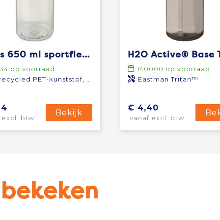
Ziggs 650 ml sportfles van gerecycled plastic
34
op voorraad
140000
op voorraad
ycled PET-kunststof, Bamboe, PP-kunststof
Eastman Tritan™
24
€ 4,40
Bekijk
Bek
 excl. btw
vanaf excl. btw
u bekeken