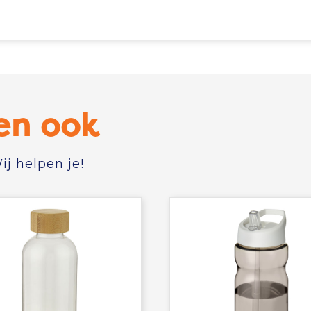
en ook
j helpen je!