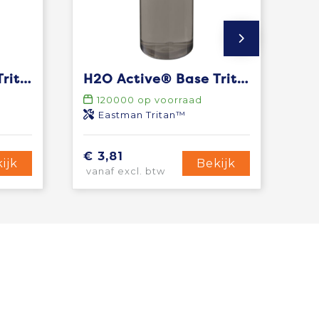
H2O Active® Base Tritan™ 650 mlsportfles met tuitdeksel
H2O Active® Base Tritan™ 650 ml sportfles met schroefdeksel
120000
op voorraad
Eastman Tritan™
€ 3,81
ijk
Bekijk
vanaf excl. btw