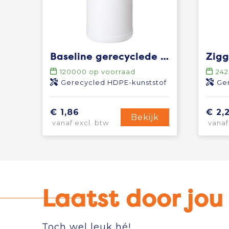
Baseline gerecyclede sportfles van 500 ml
120000
op voorraad
242
Gerecycled HDPE-kunststof
Gerec
€ 1,86
€ 2,
Bekijk
vanaf excl. btw
vanaf
Laatst door jo
Toch wel leuk hé!