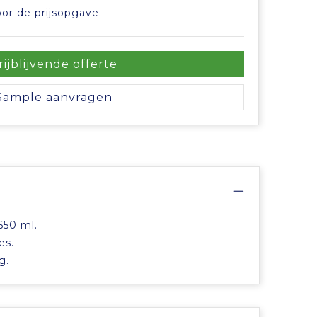
or de prijsopgave.
rijblijvende offerte
Sample aanvragen
650 ml.
es.
g.