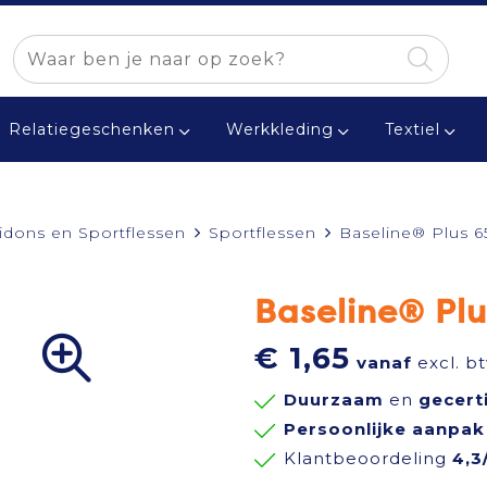
Relatiegeschenken
Werkkleding
Textiel
idons en Sportflessen
Sportflessen
Baseline® Plus 6
Baseline® Plu
€ 1,65
vanaf
excl. b
Duurzaam
en
gecert
Persoonlijke aanpak
Klantbeoordeling
4,3