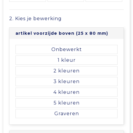
Vrije tijd en Strand
Veiligheidsvesten en Veiligheidshesjes
Picknicktassen en manden
Waterflesjes
Vesten
Promotietassen
2. Kies je bewerking
Gehoorbescherming
Reistassen
artikel voorzijde boven (25 x 80 mm)
Reistassensets
Onbewerkt
1
Rugzakken
2
Schoenentassen
3
4
Schoudertassen
5
Sporttassen
Graveren
Strandtassen