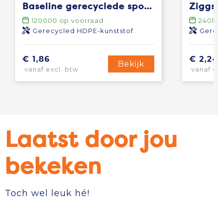
Baseline gerecyclede sportfles van 500 ml
120000
op voorraad
24011
Gerecycled HDPE-kunststof
Gerecyc
€ 1,86
€ 2,2
Bekijk
vanaf excl. btw
vanaf e
Laatst door jou
bekeken
Toch wel leuk hé!