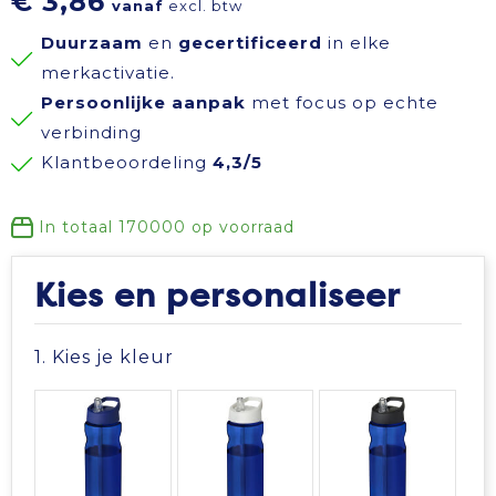
€ 3,86
vanaf
excl. btw
Reisbenodigdheden
Reflecterende polo's
Schoenen
Koeltassen en Koelboxen
Duurzaam
en
gecertificeerd
in elke
merkactivatie.
Schrijfwaren
Reflecterende vesten
Sweaters
Koffers en Trolleys
Persoonlijke aanpak
met focus op echte
verbinding
Sinterklaas
Regenkleding
T-Shirts
Laptop hoezen en tassen
Klantbeoordeling
4,3/5
Sleutelhangers en Lanyards
Schoenen
Vesten
Lunchtassen
In totaal
170000
op voorraad
Snoepgoed
Schorten en Sloven
Gilets
Matrozentassen
Kies en personaliseer
Spellen voor binnen en buiten
Sweaters
Opbergtassen
1. Kies je kleur
Themapakketten
T-Shirts
Opvouwbare tassen
Veiligheid, Auto en Fiets
Veiligheidssignalering en Verlichting
Papieren tassen