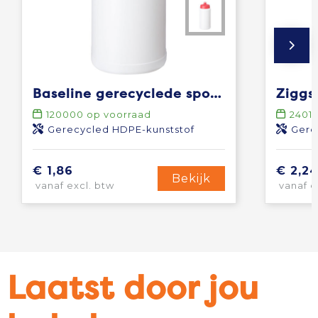
Baseline gerecyclede sportfles van 500 ml
120000
op voorraad
24011
Gerecycled HDPE-kunststof
Gerecyc
€ 1,86
€ 2,2
Bekijk
vanaf excl. btw
vanaf e
Laatst door jou