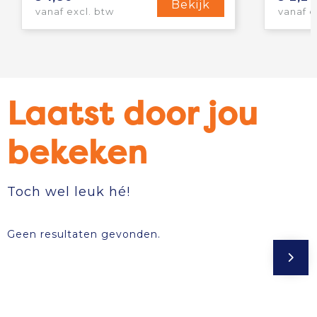
Bekijk
vanaf excl. btw
vanaf e
Laatst door jou
bekeken
Toch wel leuk hé!
Geen resultaten gevonden.