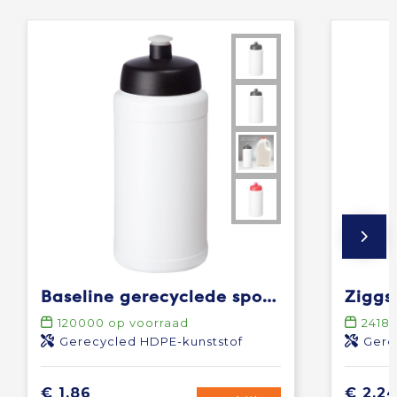
Baseline gerecyclede sportfles van 500 ml
120000
op voorraad
2418
Gerecycled HDPE-kunststof
Gerecyc
€ 1,86
€ 2,2