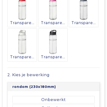
Tablettassen
Toilettassen
Transparent/Rood
Transparent/Roze
Transparent/Stormgrijs
Waterbestendige tassen
Aktetassen
Transparent/Wit
Transparent/Zwart
Trolleys
2. Kies je bewerking
rondom (230x180mm)
Onbewerkt