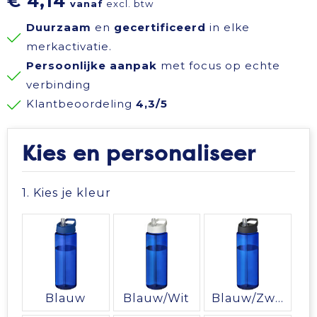
€ 4,14
vanaf
excl. btw
Reisbenodigdheden
Reflecterende polo's
Schoenen
Koeltassen en Koelboxen
Duurzaam
en
gecertificeerd
in elke
merkactivatie.
Schrijfwaren
Reflecterende vesten
Sweaters
Koffers en Trolleys
Persoonlijke aanpak
met focus op echte
verbinding
Sinterklaas
Regenkleding
T-Shirts
Laptop hoezen en tassen
Klantbeoordeling
4,3/5
Sleutelhangers en Lanyards
Schoenen
Vesten
Lunchtassen
Kies en personaliseer
Snoepgoed
Schorten en Sloven
Gilets
Matrozentassen
1. Kies je kleur
Spellen voor binnen en buiten
Sweaters
Opbergtassen
Themapakketten
T-Shirts
Opvouwbare tassen
Veiligheid, Auto en Fiets
Veiligheidssignalering en Verlichting
Papieren tassen
Blauw
Blauw/Wit
Blauw/Zwart