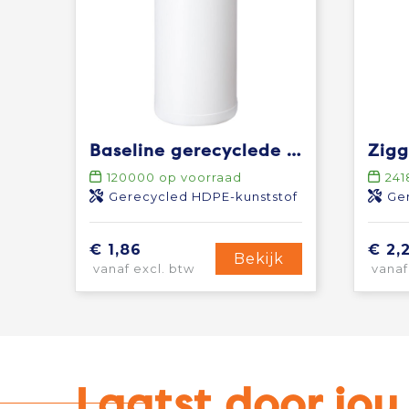
Baseline gerecyclede sportfles van 500 ml
120000
op voorraad
241
Gerecycled HDPE-kunststof
Gerec
€ 1,86
€ 2,
Bekijk
vanaf excl. btw
vanaf
Laatst door jo