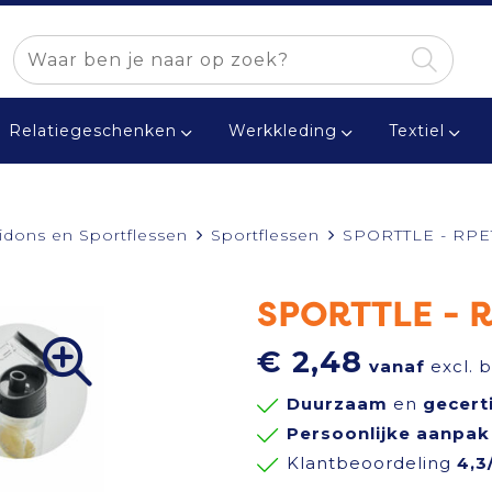
Relatiegeschenken
Werkkleding
Textiel
idons en Sportflessen
Sportflessen
SPORTTLE - RPET
SPORTTLE - R
€ 2,48
vanaf
excl. 
Duurzaam
en
gecert
Persoonlijke aanpak
Klantbeoordeling
4,3