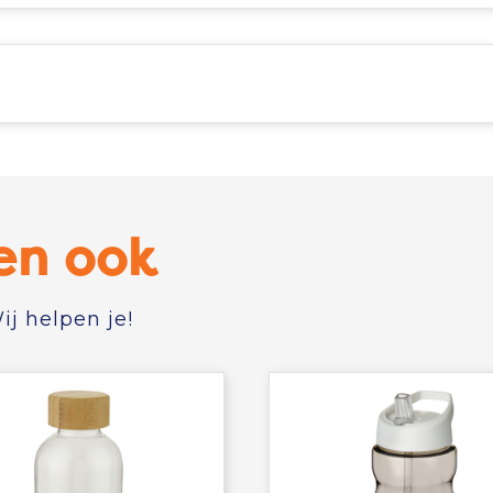
en ook
j helpen je!