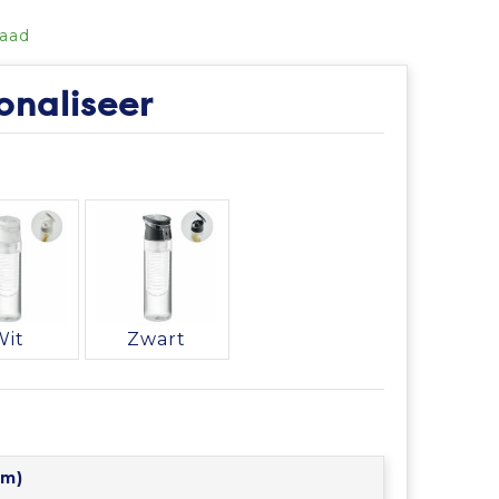
raad
onaliseer
Wit
Zwart
mm)