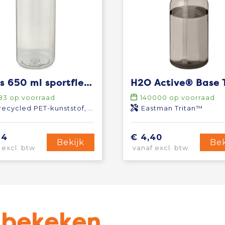
Ziggs 650 ml sportfles van gerecycled plastic
83
op voorraad
140000
op voorraad
ycled PET-kunststof, Bamboe, PP-kunststof
Eastman Tritan™
24
€ 4,40
Bekijk
Bek
 excl. btw
vanaf excl. btw
u bekeken