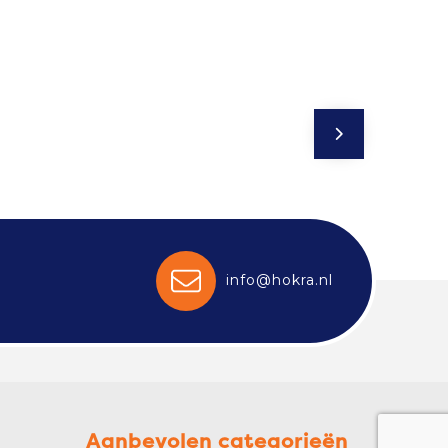
info@hokra.nl
Aanbevolen categorieën