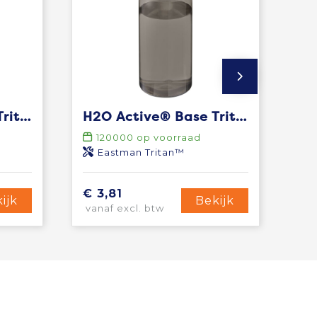
H2O Active® Base Tritan™ 650 mlsportfles met tuitdeksel
H2O Active® Base Tritan™ 650 ml sportfles met schroefdeksel
120000
op voorraad
Eastman Tritan™
€ 3,81
ijk
Bekijk
vanaf excl. btw