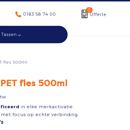
0
0183 58 74 00
Offerte
Tassen
 fles 500ml
PET fles 500ml
btw
ificeerd
in elke merkactivatie.
met focus op echte verbinding
/5