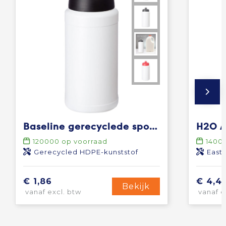
Baseline gerecyclede sportfles van 500 ml
120000
op voorraad
1400
Gerecycled HDPE-kunststof
East
€ 1,86
€ 4,4
Bekijk
vanaf excl. btw
vanaf e