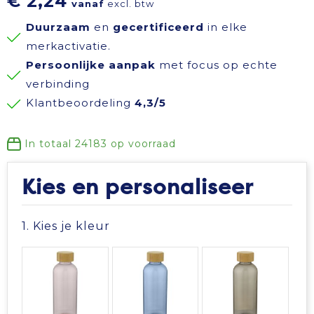
€ 2,24
vanaf
excl. btw
Reisbenodigdheden
Reflecterende polo's
Schoenen
Koeltassen en Koelboxen
Duurzaam
en
gecertificeerd
in elke
merkactivatie.
Schrijfwaren
Reflecterende vesten
Sweaters
Koffers en Trolleys
Persoonlijke aanpak
met focus op echte
verbinding
Sinterklaas
Regenkleding
T-Shirts
Laptop hoezen en tassen
Klantbeoordeling
4,3/5
Sleutelhangers en Lanyards
Schoenen
Vesten
Lunchtassen
In totaal
24183
op voorraad
Snoepgoed
Schorten en Sloven
Gilets
Matrozentassen
Kies en personaliseer
Spellen voor binnen en buiten
Sweaters
Opbergtassen
1. Kies je kleur
Themapakketten
T-Shirts
Opvouwbare tassen
Veiligheid, Auto en Fiets
Veiligheidssignalering en Verlichting
Papieren tassen