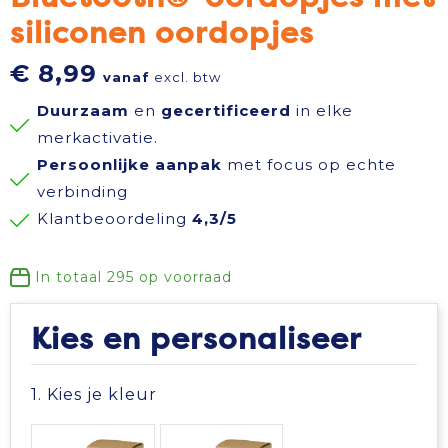
siliconen oordopjes
Reisbenodigdheden
Reflecterende polo's
Schoenen
Koeltassen en Koelboxen
€ 8,99
vanaf
excl. btw
Schrijfwaren
Reflecterende vesten
Sweaters
Koffers en Trolleys
Duurzaam
en
gecertificeerd
in elke
Sinterklaas
Regenkleding
T-Shirts
Laptop hoezen en tassen
merkactivatie.
Persoonlijke aanpak
met focus op echte
Sleutelhangers en Lanyards
Schoenen
Vesten
Lunchtassen
verbinding
Klantbeoordeling
4,3/5
Snoepgoed
Schorten en Sloven
Gilets
Matrozentassen
In totaal
295
op voorraad
Spellen voor binnen en buiten
Sweaters
Opbergtassen
Kies en personaliseer
Themapakketten
T-Shirts
Opvouwbare tassen
1. Kies je kleur
Veiligheid, Auto en Fiets
Veiligheidssignalering en Verlichting
Papieren tassen