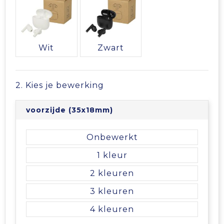
Vrije tijd en Strand
Veiligheidsvesten en Veiligheidshesjes
Picknicktassen en manden
Waterflesjes
Vesten
Promotietassen
Wit
Zwart
Gehoorbescherming
Reistassen
Reistassensets
2. Kies je bewerking
Rugzakken
voorzijde (35x18mm)
Schoenentassen
Onbewerkt
1
Schoudertassen
2
Sporttassen
3
4
Strandtassen