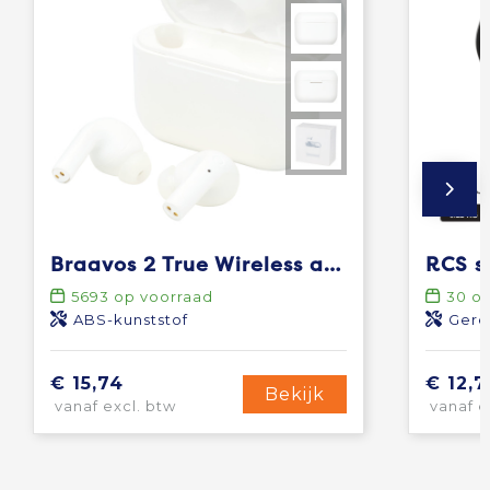
Braavos 2 True Wireless auto pair oordopjes
5693
op voorraad
30
op
ABS-kunststof
Gere
€ 15,74
€ 12,7
Bekijk
vanaf excl. btw
vanaf e