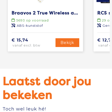
Braavos 2 True Wireless auto pair oordopjes
5693
op voorraad
29
op
ABS-kunststof
Gere
€ 15,74
€ 12,7
Bekijk
vanaf excl. btw
vanaf e
Laatst door jou
bekeken
Toch wel leuk hé!