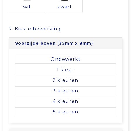
Vrije tijd en Strand
Veiligheidsvesten en Veiligheidshesjes
Picknicktassen en manden
wit
zwart
Waterflesjes
Vesten
Promotietassen
2. Kies je bewerking
Gehoorbescherming
Reistassen
Voorzijde boven (35mm x 8mm)
Reistassensets
Onbewerkt
Rugzakken
1
Schoenentassen
2
3
Schoudertassen
4
Sporttassen
5
Strandtassen