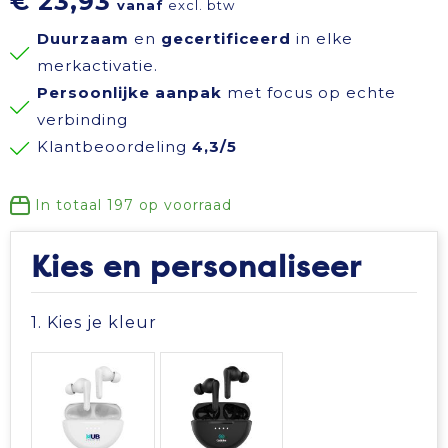
€ 23,93
vanaf
excl. btw
Reisbenodigdheden
Reflecterende polo's
Schoenen
Koeltassen en Koelboxen
Duurzaam
en
gecertificeerd
in elke
merkactivatie.
Schrijfwaren
Reflecterende vesten
Sweaters
Koffers en Trolleys
Persoonlijke aanpak
met focus op echte
verbinding
Sinterklaas
Regenkleding
T-Shirts
Laptop hoezen en tassen
Klantbeoordeling
4,3/5
Sleutelhangers en Lanyards
Schoenen
Vesten
Lunchtassen
In totaal
197
op voorraad
Snoepgoed
Schorten en Sloven
Gilets
Matrozentassen
Kies en personaliseer
Spellen voor binnen en buiten
Sweaters
Opbergtassen
1. Kies je kleur
Themapakketten
T-Shirts
Opvouwbare tassen
Veiligheid, Auto en Fiets
Veiligheidssignalering en Verlichting
Papieren tassen