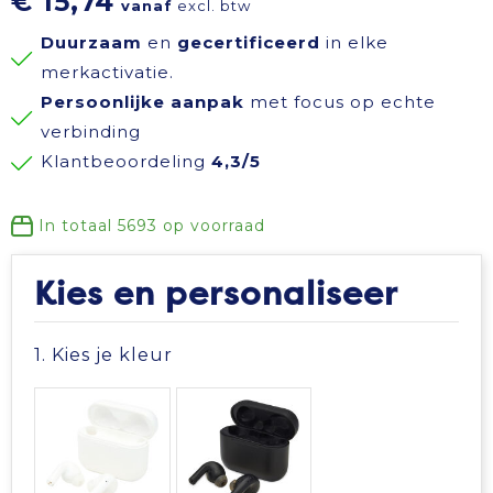
€ 15,74
vanaf
excl. btw
Reisbenodigdheden
Reflecterende polo's
Schoenen
Koeltassen en Koelboxen
Duurzaam
en
gecertificeerd
in elke
merkactivatie.
Schrijfwaren
Reflecterende vesten
Sweaters
Koffers en Trolleys
Persoonlijke aanpak
met focus op echte
verbinding
Sinterklaas
Regenkleding
T-Shirts
Laptop hoezen en tassen
Klantbeoordeling
4,3/5
Sleutelhangers en Lanyards
Schoenen
Vesten
Lunchtassen
In totaal
5693
op voorraad
Snoepgoed
Schorten en Sloven
Gilets
Matrozentassen
Kies en personaliseer
Spellen voor binnen en buiten
Sweaters
Opbergtassen
1. Kies je kleur
Themapakketten
T-Shirts
Opvouwbare tassen
Veiligheid, Auto en Fiets
Veiligheidssignalering en Verlichting
Papieren tassen