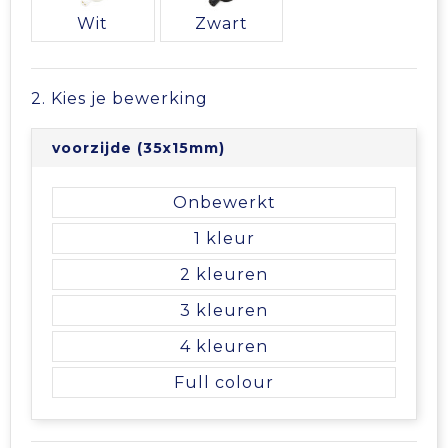
Vrije tijd en Strand
Veiligheidsvesten en Veiligheidshesjes
Picknicktassen en manden
Wit
Zwart
Waterflesjes
Vesten
Promotietassen
2. Kies je bewerking
Gehoorbescherming
Reistassen
voorzijde (35x15mm)
Reistassensets
Onbewerkt
Rugzakken
1
Schoenentassen
2
3
Schoudertassen
4
Sporttassen
Full colour
Strandtassen