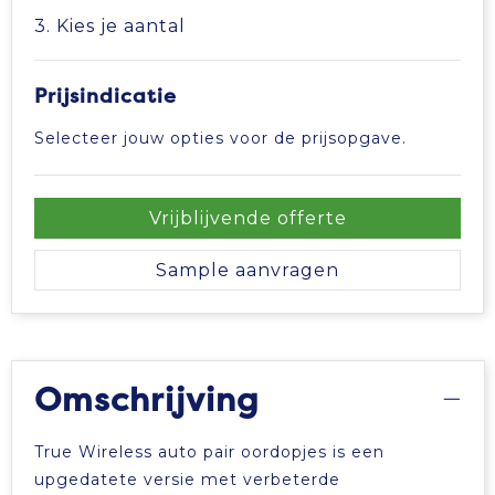
3. Kies je aantal
Tablettassen
Prijsindicatie
Toilettassen
Selecteer jouw opties voor de prijsopgave.
Waterbestendige tassen
Aktetassen
Vrijblijvende offerte
Sample aanvragen
Trolleys
Omschrijving
True Wireless auto pair oordopjes is een
upgedatete versie met verbeterde