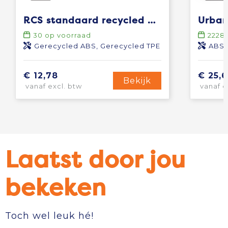
RCS standaard recycled plastic TWS oordoppen
30
op voorraad
2228
Gerecycled ABS, Gerecycled TPE
ABS
€ 12,78
€ 25,6
Bekijk
vanaf excl. btw
vanaf e
Laatst door jou
bekeken
Toch wel leuk hé!