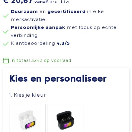
€ 20,67
vanaf
excl. btw
Reisbenodigdheden
Reflecterende polo's
Schoenen
Koeltassen en Koelboxen
Duurzaam
en
gecertificeerd
in elke
merkactivatie.
Schrijfwaren
Reflecterende vesten
Sweaters
Koffers en Trolleys
Persoonlijke aanpak
met focus op echte
verbinding
Sinterklaas
Regenkleding
T-Shirts
Laptop hoezen en tassen
Klantbeoordeling
4,3/5
Sleutelhangers en Lanyards
Schoenen
Vesten
Lunchtassen
In totaal
3242
op voorraad
Snoepgoed
Schorten en Sloven
Gilets
Matrozentassen
Kies en personaliseer
Spellen voor binnen en buiten
Sweaters
Opbergtassen
1. Kies je kleur
Themapakketten
T-Shirts
Opvouwbare tassen
Veiligheid, Auto en Fiets
Veiligheidssignalering en Verlichting
Papieren tassen