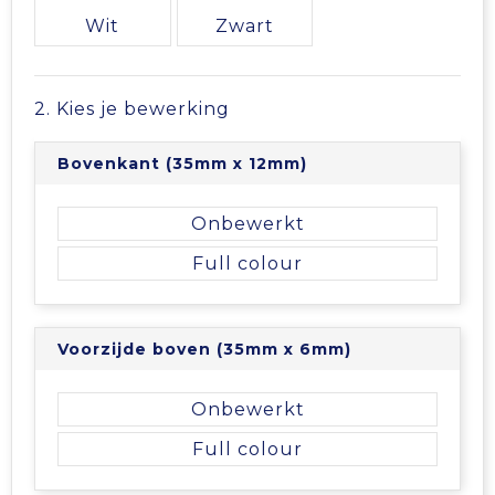
Vrije tijd en Strand
Veiligheidsvesten en Veiligheidshesjes
Picknicktassen en manden
Wit
Zwart
Waterflesjes
Vesten
Promotietassen
2. Kies je bewerking
Gehoorbescherming
Reistassen
Bovenkant (35mm x 12mm)
Reistassensets
Onbewerkt
Rugzakken
Full colour
Schoenentassen
Voorzijde boven (35mm x 6mm)
Schoudertassen
Onbewerkt
Sporttassen
Full colour
Strandtassen