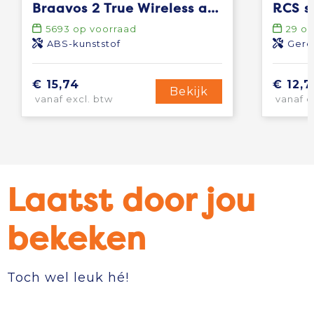
Braavos 2 True Wireless auto pair oordopjes
5693
op voorraad
29
op
ABS-kunststof
Gere
€ 15,74
€ 12,7
Bekijk
vanaf excl. btw
vanaf e
Laatst door jou
bekeken
Toch wel leuk hé!