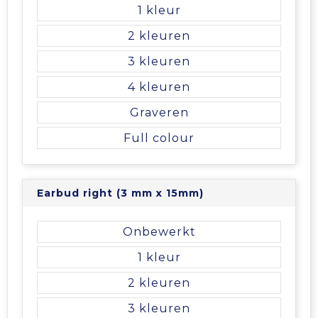
Vrije tijd en Strand
Veiligheidsvesten en Veiligheidshesjes
Picknicktassen en manden
1
2
Waterflesjes
Vesten
Promotietassen
3
Gehoorbescherming
Reistassen
4
Graveren
Reistassensets
Full colour
Rugzakken
Schoenentassen
Earbud right (3 mm x 15mm)
Schoudertassen
Onbewerkt
1
Sporttassen
2
Strandtassen
3