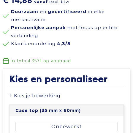
€ 14,88
vanaf
excl. btw
Reisbenodigdheden
Reflecterende polo's
Schoenen
Koeltassen en Koelboxen
Duurzaam
en
gecertificeerd
in elke
merkactivatie.
Schrijfwaren
Reflecterende vesten
Sweaters
Koffers en Trolleys
Persoonlijke aanpak
met focus op echte
verbinding
Sinterklaas
Regenkleding
T-Shirts
Laptop hoezen en tassen
Klantbeoordeling
4,3/5
Sleutelhangers en Lanyards
Schoenen
Vesten
Lunchtassen
In totaal
3571
op voorraad
Snoepgoed
Schorten en Sloven
Gilets
Matrozentassen
Kies en personaliseer
Spellen voor binnen en buiten
Sweaters
Opbergtassen
1. Kies je bewerking
Themapakketten
T-Shirts
Opvouwbare tassen
Case top (35 mm x 60mm)
Veiligheid, Auto en Fiets
Veiligheidssignalering en Verlichting
Papieren tassen
Onbewerkt