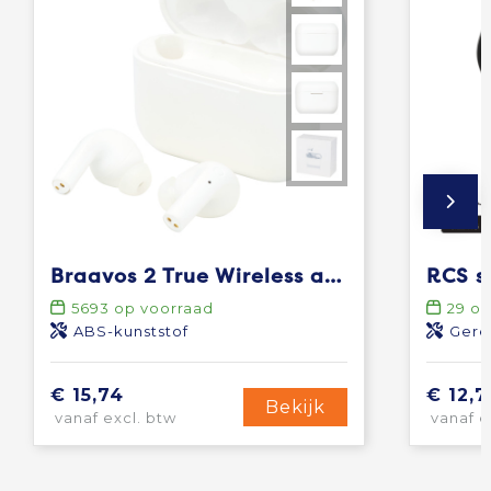
Braavos 2 True Wireless auto pair oordopjes
5693
op voorraad
29
op
ABS-kunststof
Gere
€ 15,74
€ 12,7
Bekijk
vanaf excl. btw
vanaf e