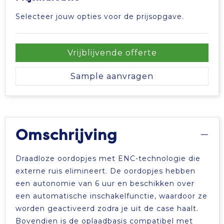
Tablettassen
Selecteer jouw opties voor de prijsopgave.
Toilettassen
Vrijblijvende offerte
Waterbestendige tassen
Sample aanvragen
Aktetassen
Trolleys
Omschrijving
Draadloze oordopjes met ENC-technologie die
externe ruis elimineert. De oordopjes hebben
een autonomie van 6 uur en beschikken over
een automatische inschakelfunctie, waardoor ze
worden geactiveerd zodra je uit de case haalt.
Bovendien is de oplaadbasis compatibel met