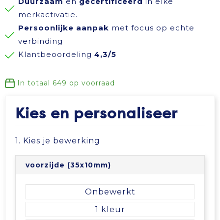
Duurzaam
en
gecertificeerd
in elke
Reisbenodigdheden
Reflecterende polo's
Schoenen
Koeltassen en Koelboxen
merkactivatie.
Persoonlijke aanpak
met focus op echte
Schrijfwaren
Reflecterende vesten
Sweaters
Koffers en Trolleys
verbinding
Klantbeoordeling
4,3/5
Sinterklaas
Regenkleding
T-Shirts
Laptop hoezen en tassen
In totaal
649
op voorraad
Sleutelhangers en Lanyards
Schoenen
Vesten
Lunchtassen
Kies en personaliseer
Snoepgoed
Schorten en Sloven
Gilets
Matrozentassen
1. Kies je bewerking
Spellen voor binnen en buiten
Sweaters
Opbergtassen
voorzijde (35x10mm)
Themapakketten
T-Shirts
Opvouwbare tassen
Onbewerkt
Veiligheid, Auto en Fiets
Veiligheidssignalering en Verlichting
Papieren tassen
1