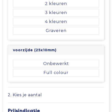
Vrije tijd en Strand
Veiligheidsvesten en Veiligheidshesjes
Picknicktassen en manden
2
3
Waterflesjes
Vesten
Promotietassen
4
Gehoorbescherming
Reistassen
Graveren
Reistassensets
voorzijde (25x10mm)
Rugzakken
Onbewerkt
Schoenentassen
Full colour
Schoudertassen
Sporttassen
2. Kies je aantal
Strandtassen
Prijsindicatie