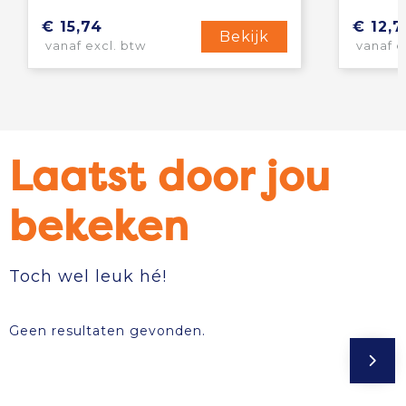
€ 15,74
€ 12,7
Bekijk
vanaf excl. btw
vanaf e
Laatst door jou
bekeken
Toch wel leuk hé!
Geen resultaten gevonden.