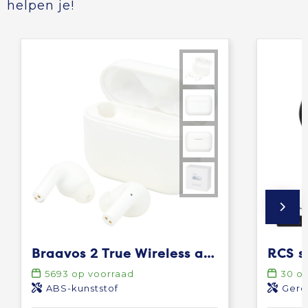
helpen je!
Braavos 2 True Wireless auto pair oordopjes
5693
op voorraad
30
op
ABS-kunststof
Gere