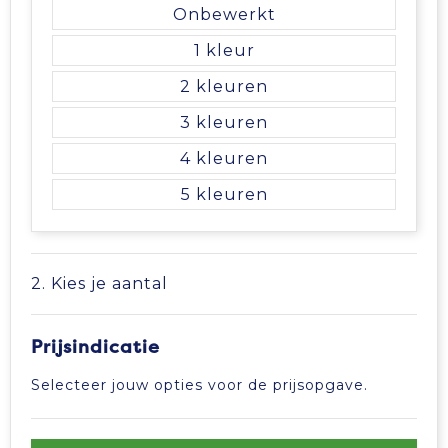
Vrije tijd en Strand
Veiligheidsvesten en Veiligheidshesjes
Picknicktassen en manden
Onbewerkt
1
Waterflesjes
Vesten
Promotietassen
2
Gehoorbescherming
Reistassen
3
4
Reistassensets
5
Rugzakken
Schoenentassen
2. Kies je aantal
Schoudertassen
Prijsindicatie
Sporttassen
Selecteer jouw opties voor de prijsopgave.
Strandtassen