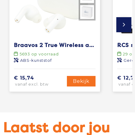
Braavos 2 True Wireless auto pair oordopjes
5693
op voorraad
29
op
ABS-kunststof
Gere
€ 15,74
€ 12,7
Bekijk
vanaf excl. btw
vanaf e
Laatst door jou