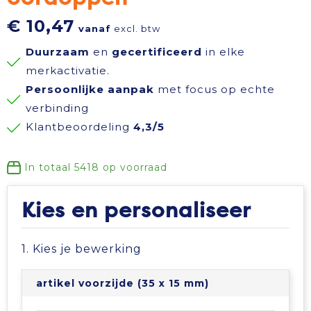
Reisbenodigdheden
Reflecterende polo's
Schoenen
Koeltassen en Koelboxen
€ 10,47
vanaf
excl. btw
Duurzaam
en
gecertificeerd
in elke
Schrijfwaren
Reflecterende vesten
Sweaters
Koffers en Trolleys
merkactivatie.
Persoonlijke aanpak
met focus op echte
Sinterklaas
Regenkleding
T-Shirts
Laptop hoezen en tassen
verbinding
Klantbeoordeling
4,3/5
Sleutelhangers en Lanyards
Schoenen
Vesten
Lunchtassen
Snoepgoed
Schorten en Sloven
Gilets
Matrozentassen
In totaal
5418
op voorraad
Spellen voor binnen en buiten
Sweaters
Opbergtassen
Kies en personaliseer
Themapakketten
T-Shirts
Opvouwbare tassen
1. Kies je bewerking
Veiligheid, Auto en Fiets
Veiligheidssignalering en Verlichting
Papieren tassen
artikel voorzijde (35 x 15 mm)