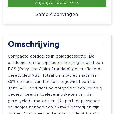
Vrijblijvende offerte
Tablettassen
Sample aanvragen
Toilettassen
Waterbestendige tassen
Omschrijving
Aktetassen
Compacte oordopjes in oplaadcassette. De
Trolleys
oordopjes en het oplaad case zijn gemaakt van
RCS (Recycled Claim Standard) gecertificeerd
gerecycled ABS. Totaal gerecycled materiaal:
56% op basis van het totale gewicht van het
item. RCS-certificering zorgt voor een volledig
gecertificeerde toeleveringsketen van de
gerecyclede materialen. De perfect passende
oordopjes hebben een 35 mAh batterij en zijn
binnen 2 uur weer op te laden in de 300 mAh