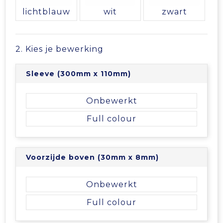
Vrije tijd en Strand
Veiligheidsvesten en Veiligheidshesjes
Picknicktassen en manden
lichtblauw
wit
zwart
Waterflesjes
Vesten
Promotietassen
2. Kies je bewerking
Gehoorbescherming
Reistassen
Sleeve (300mm x 110mm)
Reistassensets
Onbewerkt
Rugzakken
Full colour
Schoenentassen
Voorzijde boven (30mm x 8mm)
Schoudertassen
Onbewerkt
Sporttassen
Full colour
Strandtassen