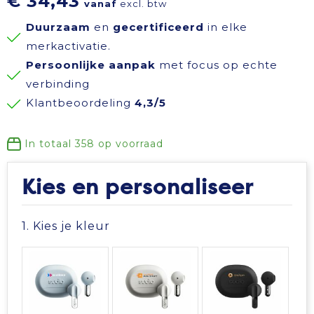
€ 34,43
vanaf
excl. btw
Reisbenodigdheden
Reflecterende polo's
Schoenen
Koeltassen en Koelboxen
Duurzaam
en
gecertificeerd
in elke
merkactivatie.
Schrijfwaren
Reflecterende vesten
Sweaters
Koffers en Trolleys
Persoonlijke aanpak
met focus op echte
verbinding
Sinterklaas
Regenkleding
T-Shirts
Laptop hoezen en tassen
Klantbeoordeling
4,3/5
Sleutelhangers en Lanyards
Schoenen
Vesten
Lunchtassen
In totaal
358
op voorraad
Snoepgoed
Schorten en Sloven
Gilets
Matrozentassen
Kies en personaliseer
Spellen voor binnen en buiten
Sweaters
Opbergtassen
1. Kies je kleur
Themapakketten
T-Shirts
Opvouwbare tassen
Veiligheid, Auto en Fiets
Veiligheidssignalering en Verlichting
Papieren tassen