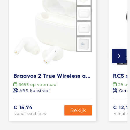
Braavos 2 True Wireless auto pair oordopjes
5693
op voorraad
29
op
ABS-kunststof
Gere
€ 15,74
€ 12,7
Bekijk
vanaf excl. btw
vanaf e