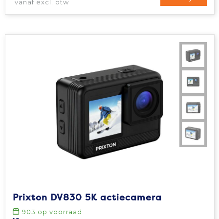
vanaf excl. btw
Prixton DV830 5K actiecamera
903
op voorraad