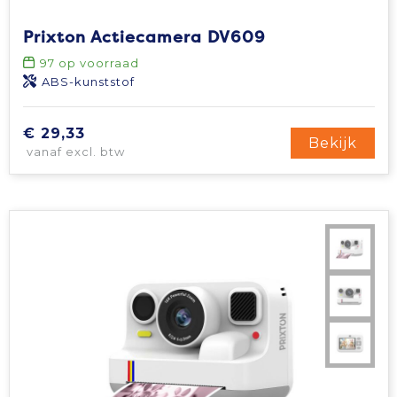
Tablettassen
Prixton Actiecamera DV609
97
op voorraad
Toilettassen
ABS-kunststof
Waterbestendige tassen
€ 29,33
Bekijk
vanaf excl. btw
Aktetassen
Trolleys