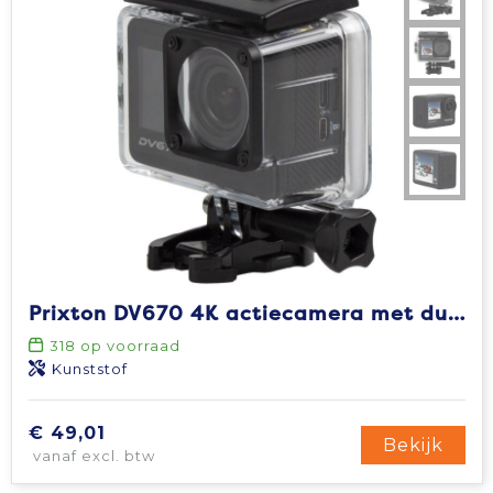
Prixton DV670 4K actiecamera met dubbel scherm
318
op voorraad
Kunststof
€ 49,01
Bekijk
vanaf excl. btw