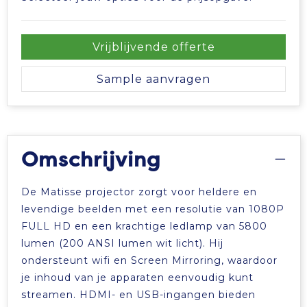
Vrije tijd en Strand
Veiligheidsvesten en Veiligheidshesjes
Picknicktassen en manden
Waterflesjes
Vesten
Promotietassen
Vrijblijvende offerte
Gehoorbescherming
Reistassen
Sample aanvragen
Reistassensets
Rugzakken
Omschrijving
Schoenentassen
De Matisse projector zorgt voor heldere en
levendige beelden met een resolutie van 1080P
Schoudertassen
FULL HD en een krachtige ledlamp van 5800
lumen (200 ANSI lumen wit licht). Hij
Sporttassen
ondersteunt wifi en Screen Mirroring, waardoor
je inhoud van je apparaten eenvoudig kunt
Strandtassen
streamen. HDMI- en USB-ingangen bieden