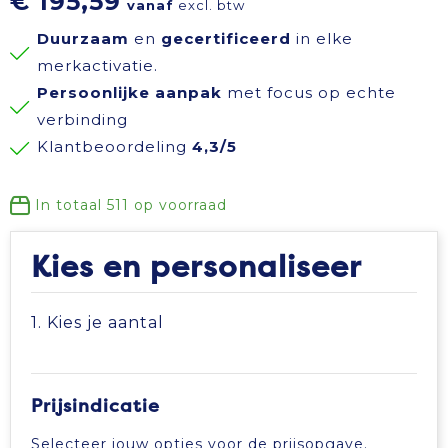
€ 195,59
vanaf
excl. btw
Reisbenodigdheden
Reflecterende polo's
Schoenen
Koeltassen en Koelboxen
Duurzaam
en
gecertificeerd
in elke
merkactivatie.
Schrijfwaren
Reflecterende vesten
Sweaters
Koffers en Trolleys
Persoonlijke aanpak
met focus op echte
verbinding
Sinterklaas
Regenkleding
T-Shirts
Laptop hoezen en tassen
Klantbeoordeling
4,3/5
Sleutelhangers en Lanyards
Schoenen
Vesten
Lunchtassen
In totaal
511
op voorraad
Snoepgoed
Schorten en Sloven
Gilets
Matrozentassen
Kies en personaliseer
Spellen voor binnen en buiten
Sweaters
Opbergtassen
1. Kies je aantal
Themapakketten
T-Shirts
Opvouwbare tassen
Veiligheid, Auto en Fiets
Veiligheidssignalering en Verlichting
Papieren tassen
Prijsindicatie
Selecteer jouw opties voor de prijsopgave.