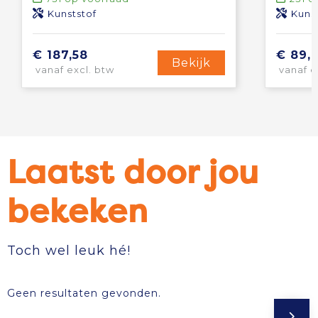
Kunststof
Kuns
€ 187,58
€ 89,
Bekijk
vanaf excl. btw
vanaf e
Laatst door jou
bekeken
Toch wel leuk hé!
Geen resultaten gevonden.