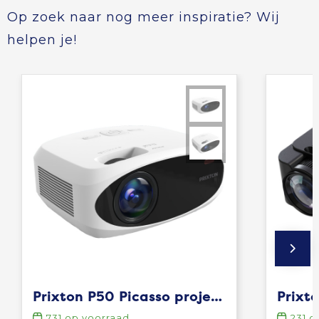
Op zoek naar nog meer inspiratie? Wij
helpen je!
Prixton P50 Picasso projector
Prixt
731
op voorraad
231
op