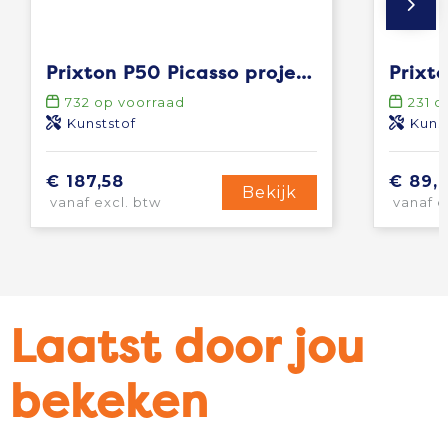
Prixton P50 Picasso projector
Prixt
732
op voorraad
231
op
Kunststof
Kuns
€ 187,58
€ 89,
Bekijk
vanaf excl. btw
vanaf e
Laatst door jou
bekeken