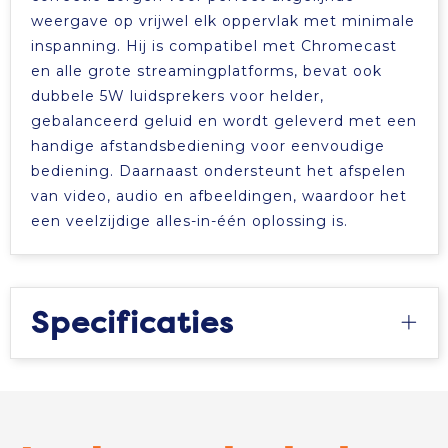
weergave op vrijwel elk oppervlak met minimale
Tablettassen
inspanning. Hij is compatibel met Chromecast
en alle grote streamingplatforms, bevat ook
Toilettassen
dubbele 5W luidsprekers voor helder,
gebalanceerd geluid en wordt geleverd met een
Waterbestendige tassen
handige afstandsbediening voor eenvoudige
bediening. Daarnaast ondersteunt het afspelen
Aktetassen
van video, audio en afbeeldingen, waardoor het
een veelzijdige alles-in-één oplossing is.
Trolleys
Specificaties