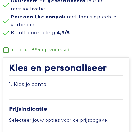
Duurzaam
en
gecertificeerd
in elke
Reisbenodigdheden
Reflecterende polo's
Schoenen
Koeltassen en Koelboxen
merkactivatie.
Persoonlijke aanpak
met focus op echte
Schrijfwaren
Reflecterende vesten
Sweaters
Koffers en Trolleys
verbinding
Klantbeoordeling
4,3/5
Sinterklaas
Regenkleding
T-Shirts
Laptop hoezen en tassen
In totaal
894
op voorraad
Sleutelhangers en Lanyards
Schoenen
Vesten
Lunchtassen
Kies en personaliseer
Snoepgoed
Schorten en Sloven
Gilets
Matrozentassen
1. Kies je aantal
Spellen voor binnen en buiten
Sweaters
Opbergtassen
Themapakketten
T-Shirts
Opvouwbare tassen
Prijsindicatie
Veiligheid, Auto en Fiets
Veiligheidssignalering en Verlichting
Papieren tassen
Selecteer jouw opties voor de prijsopgave.