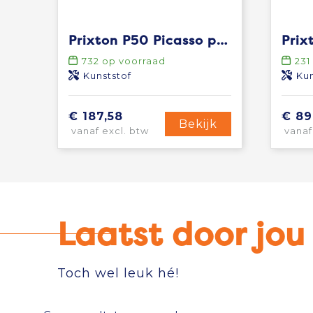
Prixton P50 Picasso projector
732
op voorraad
231
Kunststof
Kun
€ 187,58
€ 89
Bekijk
vanaf excl. btw
vanaf
Laatst door jo
Toch wel leuk hé!