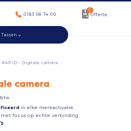
0
0183 58 74 00
Offerte
Tassen
RAPID - Digitale camera
tale camera
 btw
ificeerd
in elke merkactivatie.
met focus op echte verbinding
/5