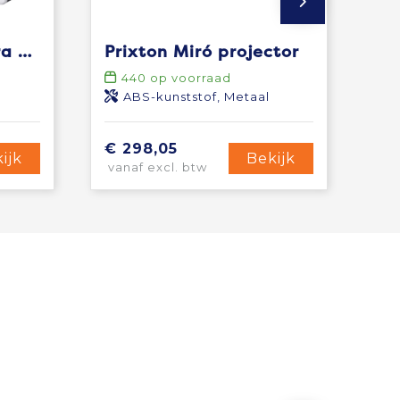
Prixton Actiecamera DV609
Prixton Miró projector
440
op voorraad
ABS-kunststof, Metaal
€ 298,05
ijk
Bekijk
vanaf excl. btw