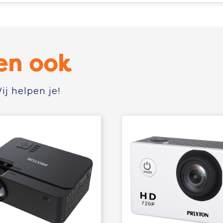
en ook
j helpen je!