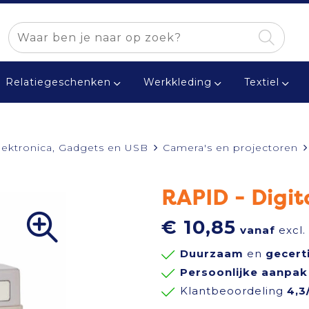
Relatiegeschenken
Werkkleding
Textiel
lektronica, Gadgets en USB
Camera's en projectoren
RAPID - Digi
€ 10,85
vanaf
excl.
Duurzaam
en
gecert
Persoonlijke aanpak
Klantbeoordeling
4,3