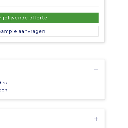
rijblijvende offerte
Sample aanvragen
deo.
pen.