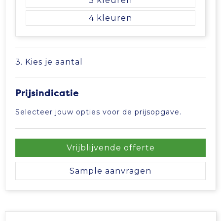
3
Tablettassen
4
Toilettassen
3. Kies je aantal
Waterbestendige tassen
Prijsindicatie
Aktetassen
Selecteer jouw opties voor de prijsopgave.
Trolleys
Vrijblijvende offerte
Sample aanvragen