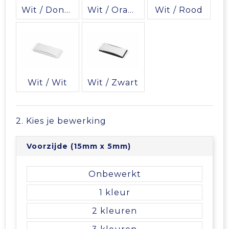
Vrije tijd en Strand
Veiligheidsvesten en Veiligheidshesjes
Picknicktassen en manden
Wit / Donkerblauw
Wit / Oranje
Wit / Rood
Waterflesjes
Vesten
Promotietassen
Gehoorbescherming
Reistassen
Wit / Wit
Wit / Zwart
Reistassensets
Rugzakken
2. Kies je bewerking
Schoenentassen
Voorzijde (15mm x 5mm)
Schoudertassen
Onbewerkt
Sporttassen
1
2
Strandtassen