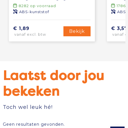
8282
op voorraad
1786
ABS-kunststof
ABS-
€ 1,89
€ 3,57
Bekijk
vanaf excl. btw
vanaf e
Laatst door jou
bekeken
Toch wel leuk hé!
Geen resultaten gevonden.