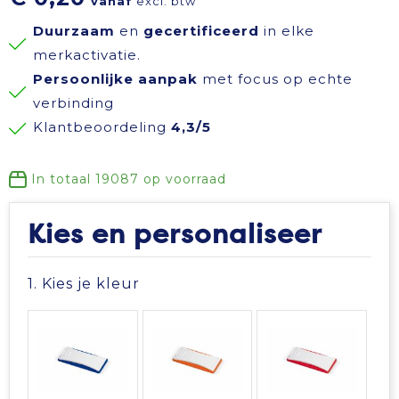
vanaf
excl. btw
Reisbenodigdheden
Reflecterende polo's
Schoenen
Koeltassen en Koelboxen
Duurzaam
en
gecertificeerd
in elke
merkactivatie.
Schrijfwaren
Reflecterende vesten
Sweaters
Koffers en Trolleys
Persoonlijke aanpak
met focus op echte
verbinding
Sinterklaas
Regenkleding
T-Shirts
Laptop hoezen en tassen
Klantbeoordeling
4,3/5
Sleutelhangers en Lanyards
Schoenen
Vesten
Lunchtassen
In totaal
19087
op voorraad
Snoepgoed
Schorten en Sloven
Gilets
Matrozentassen
Kies en personaliseer
Spellen voor binnen en buiten
Sweaters
Opbergtassen
1. Kies je kleur
Themapakketten
T-Shirts
Opvouwbare tassen
Veiligheid, Auto en Fiets
Veiligheidssignalering en Verlichting
Papieren tassen