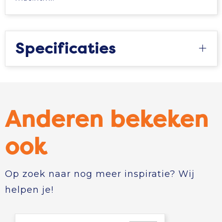
Tablettassen
Toilettassen
Specificaties
Waterbestendige tassen
Aktetassen
Anderen bekeken
Trolleys
ook
Op zoek naar nog meer inspiratie? Wij
helpen je!