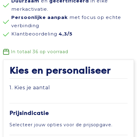
Duurzaam
en
gecertificeerd
in elke
Reisbenodigdheden
Reflecterende polo's
Schoenen
Koeltassen en Koelboxen
merkactivatie.
Persoonlijke aanpak
met focus op echte
Schrijfwaren
Reflecterende vesten
Sweaters
Koffers en Trolleys
verbinding
Klantbeoordeling
4,3/5
Sinterklaas
Regenkleding
T-Shirts
Laptop hoezen en tassen
In totaal
36
op voorraad
Sleutelhangers en Lanyards
Schoenen
Vesten
Lunchtassen
Kies en personaliseer
Snoepgoed
Schorten en Sloven
Gilets
Matrozentassen
1. Kies je aantal
Spellen voor binnen en buiten
Sweaters
Opbergtassen
Themapakketten
T-Shirts
Opvouwbare tassen
Prijsindicatie
Veiligheid, Auto en Fiets
Veiligheidssignalering en Verlichting
Papieren tassen
Selecteer jouw opties voor de prijsopgave.