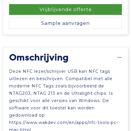
Vrije tijd en Strand
Veiligheidsvesten en Veiligheidshesjes
Picknicktassen en manden
Vrijblijvende offerte
Waterflesjes
Vesten
Promotietassen
Sample aanvragen
Gehoorbescherming
Reistassen
Reistassensets
Omschrijving
Rugzakken
Deze NFC lezer/schrijver USB kan NFC tags
Schoenentassen
uitlezen en beschrijven. Compatibel met alle
moderne NFC Tags zoals bijvoorbeeld de
NTAG203, NTAG 213 en de Ultralight chips. Is
Schoudertassen
geschikt voor alle versies van Windows. De
software voor dit toestel kan worden
Sporttassen
gedownload op:
https://www.wakdev.com/en/apps/nfc-tools-pc-
Strandtassen
mac.html.