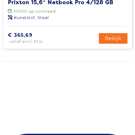
Prixton 15,6″ Netbook Pro 4/128 GB
Tablettassen
10000
op voorraad
Kunststof, Staal
Toilettassen
€ 365,69
Bekijk
vanaf excl. btw
Waterbestendige tassen
Aktetassen
Trolleys