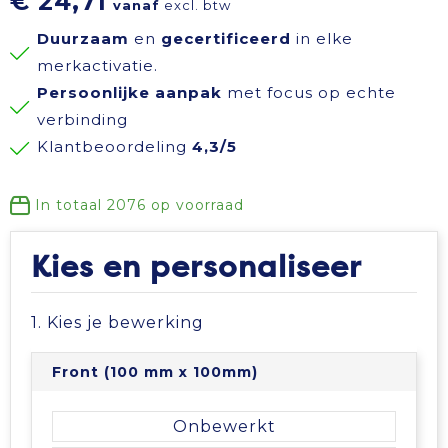
€ 24,71
vanaf
excl. btw
Reisbenodigdheden
Reflecterende polo's
Schoenen
Koeltassen en Koelboxen
Duurzaam
en
gecertificeerd
in elke
merkactivatie.
Schrijfwaren
Reflecterende vesten
Sweaters
Koffers en Trolleys
Persoonlijke aanpak
met focus op echte
verbinding
Sinterklaas
Regenkleding
T-Shirts
Laptop hoezen en tassen
Klantbeoordeling
4,3/5
Sleutelhangers en Lanyards
Schoenen
Vesten
Lunchtassen
In totaal
2076
op voorraad
Snoepgoed
Schorten en Sloven
Gilets
Matrozentassen
Kies en personaliseer
Spellen voor binnen en buiten
Sweaters
Opbergtassen
1. Kies je bewerking
Themapakketten
T-Shirts
Opvouwbare tassen
Front (100 mm x 100mm)
Veiligheid, Auto en Fiets
Veiligheidssignalering en Verlichting
Papieren tassen
Onbewerkt