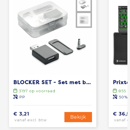
BLOCKER SET - Set met blockers voor laptop
Prixt
3197
op voorraad
855
o
PP
50% ABS-k
€ 3,21
€ 36,
Bekijk
vanaf excl. btw
vanaf e