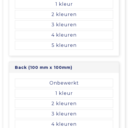
Vrije tijd en Strand
Veiligheidsvesten en Veiligheidshesjes
Picknicktassen en manden
1
2
Waterflesjes
Vesten
Promotietassen
3
Gehoorbescherming
Reistassen
4
5
Reistassensets
Rugzakken
Back (100 mm x 100mm)
Schoenentassen
Onbewerkt
Schoudertassen
1
2
Sporttassen
3
Strandtassen
4