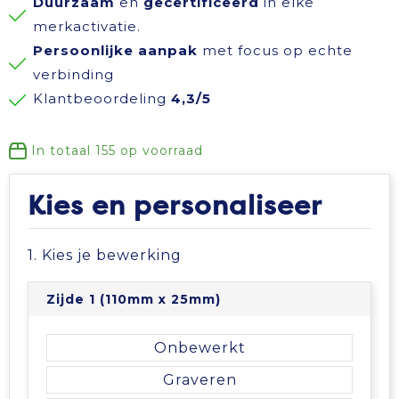
Duurzaam
en
gecertificeerd
in elke
Reisbenodigdheden
Reflecterende polo's
Schoenen
Koeltassen en Koelboxen
merkactivatie.
Persoonlijke aanpak
met focus op echte
Schrijfwaren
Reflecterende vesten
Sweaters
Koffers en Trolleys
verbinding
Klantbeoordeling
4,3/5
Sinterklaas
Regenkleding
T-Shirts
Laptop hoezen en tassen
In totaal
155
op voorraad
Sleutelhangers en Lanyards
Schoenen
Vesten
Lunchtassen
Kies en personaliseer
Snoepgoed
Schorten en Sloven
Gilets
Matrozentassen
1. Kies je bewerking
Spellen voor binnen en buiten
Sweaters
Opbergtassen
Zijde 1 (110mm x 25mm)
Themapakketten
T-Shirts
Opvouwbare tassen
Onbewerkt
Veiligheid, Auto en Fiets
Veiligheidssignalering en Verlichting
Papieren tassen
Graveren