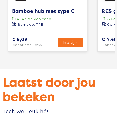
Bamboe hub met type C
4843
op voorraad
2762
Bamboe, TPE
Gere
€ 5,09
€ 7,65
Bekijk
vanaf excl. btw
vanaf e
Laatst door jou
bekeken
Toch wel leuk hé!