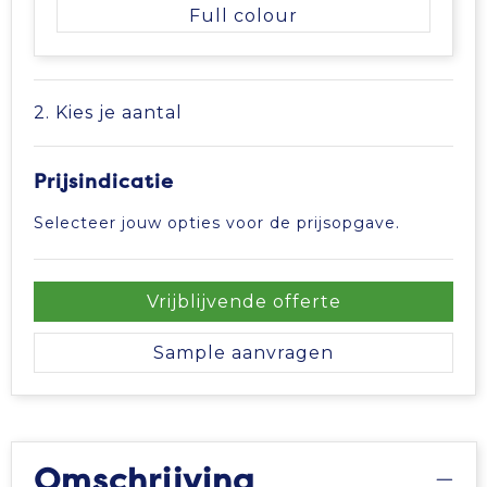
Vrije tijd en Strand
Veiligheidsvesten en Veiligheidshesjes
Picknicktassen en manden
Full colour
Waterflesjes
Vesten
Promotietassen
2. Kies je aantal
Gehoorbescherming
Reistassen
Reistassensets
Prijsindicatie
Selecteer jouw opties voor de prijsopgave.
Rugzakken
Schoenentassen
Vrijblijvende offerte
Schoudertassen
Sample aanvragen
Sporttassen
Strandtassen
Omschrijving