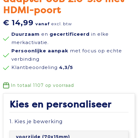
HDMI-poort
Reisbenodigdheden
Reflecterende polo's
Schoenen
Koeltassen en Koelboxen
€ 14,99
vanaf
excl. btw
Schrijfwaren
Reflecterende vesten
Sweaters
Koffers en Trolleys
Duurzaam
en
gecertificeerd
in elke
Sinterklaas
Regenkleding
T-Shirts
Laptop hoezen en tassen
merkactivatie.
Persoonlijke aanpak
met focus op echte
Sleutelhangers en Lanyards
Schoenen
Vesten
Lunchtassen
verbinding
Klantbeoordeling
4,3/5
Snoepgoed
Schorten en Sloven
Gilets
Matrozentassen
In totaal
1107
op voorraad
Spellen voor binnen en buiten
Sweaters
Opbergtassen
Kies en personaliseer
Themapakketten
T-Shirts
Opvouwbare tassen
1. Kies je bewerking
Veiligheid, Auto en Fiets
Veiligheidssignalering en Verlichting
Papieren tassen
voorzijde (70x15mm)