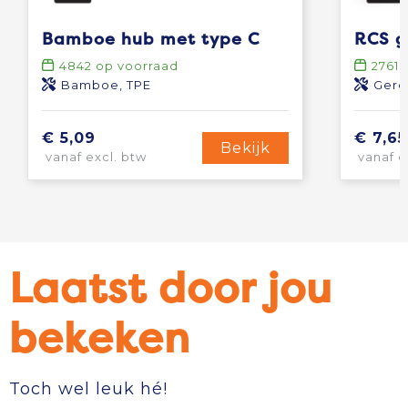
Bamboe hub met type C
4842
op voorraad
2761
o
Bamboe, TPE
Gere
€ 5,09
€ 7,65
Bekijk
vanaf excl. btw
vanaf e
Laatst door jou
bekeken
Toch wel leuk hé!