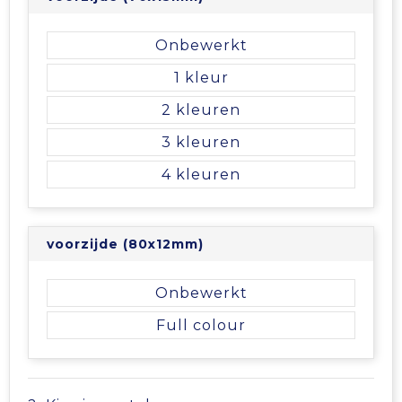
Vrije tijd en Strand
Veiligheidsvesten en Veiligheidshesjes
Picknicktassen en manden
Onbewerkt
Waterflesjes
Vesten
Promotietassen
1
Gehoorbescherming
Reistassen
2
3
Reistassensets
4
Rugzakken
Schoenentassen
voorzijde (80x12mm)
Schoudertassen
Onbewerkt
Full colour
Sporttassen
Strandtassen