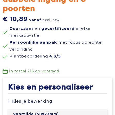
poorten
Reisbenodigdheden
Reflecterende polo's
Schoenen
Koeltassen en Koelboxen
€ 10,89
vanaf
excl. btw
Schrijfwaren
Reflecterende vesten
Sweaters
Koffers en Trolleys
Duurzaam
en
gecertificeerd
in elke
Sinterklaas
Regenkleding
T-Shirts
Laptop hoezen en tassen
merkactivatie.
Persoonlijke aanpak
met focus op echte
Sleutelhangers en Lanyards
Schoenen
Vesten
Lunchtassen
verbinding
Klantbeoordeling
4,3/5
Snoepgoed
Schorten en Sloven
Gilets
Matrozentassen
In totaal
216
op voorraad
Spellen voor binnen en buiten
Sweaters
Opbergtassen
Kies en personaliseer
Themapakketten
T-Shirts
Opvouwbare tassen
1. Kies je bewerking
Veiligheid, Auto en Fiets
Veiligheidssignalering en Verlichting
Papieren tassen
voorzijde (50x23mm)