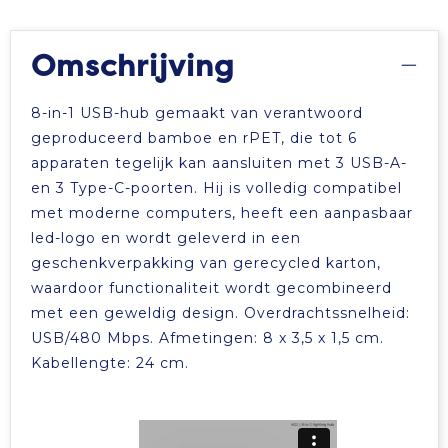
Tablettassen
Omschrijving
Toilettassen
8-in-1 USB-hub gemaakt van verantwoord
Waterbestendige tassen
geproduceerd bamboe en rPET, die tot 6
apparaten tegelijk kan aansluiten met 3 USB-A-
en 3 Type-C-poorten. Hij is volledig compatibel
Aktetassen
met moderne computers, heeft een aanpasbaar
led-logo en wordt geleverd in een
Trolleys
geschenkverpakking van gerecycled karton,
waardoor functionaliteit wordt gecombineerd
met een geweldig design. Overdrachtssnelheid:
USB/480 Mbps. Afmetingen: 8 x 3,5 x 1,5 cm.
Kabellengte: 24 cm.