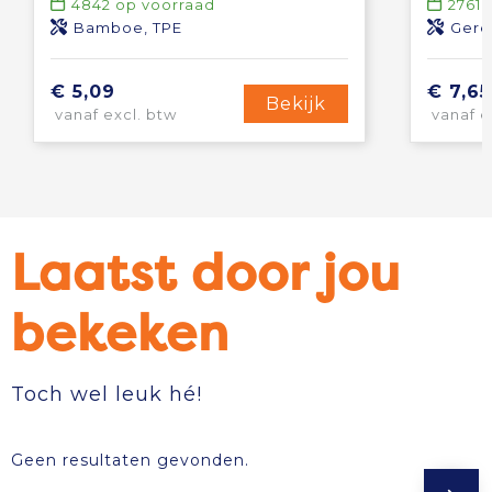
4842
op voorraad
2761
o
Bamboe, TPE
Gere
€ 5,09
€ 7,65
Bekijk
vanaf excl. btw
vanaf e
Laatst door jou
bekeken
Toch wel leuk hé!
Geen resultaten gevonden.