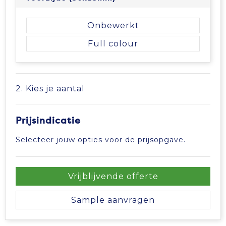
Vrije tijd en Strand
Veiligheidsvesten en Veiligheidshesjes
Picknicktassen en manden
Onbewerkt
Waterflesjes
Vesten
Promotietassen
Full colour
Gehoorbescherming
Reistassen
Reistassensets
2. Kies je aantal
Rugzakken
Prijsindicatie
Schoenentassen
Selecteer jouw opties voor de prijsopgave.
Schoudertassen
Vrijblijvende offerte
Sporttassen
Sample aanvragen
Strandtassen