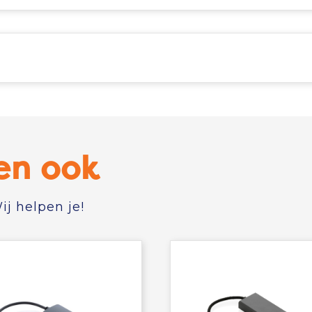
en ook
j helpen je!