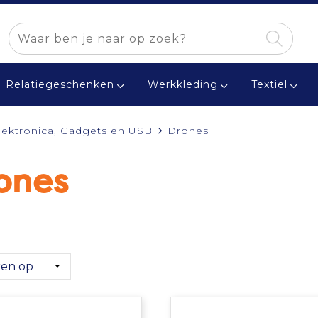
Relatiegeschenken
Werkkleding
Textiel
lektronica, Gadgets en USB
Drones
ones