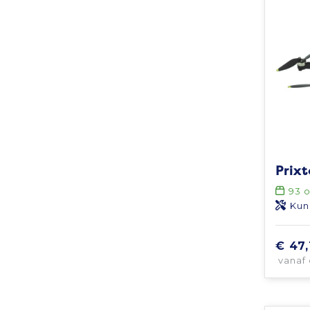
Prix
93
o
Kun
€ 47,
vanaf 