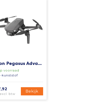
Prixton Pegasus Advanced 1080p GPS-drone
p voorraad
-kunststof
7,92
Bekijk
excl. btw