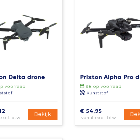
ton Delta drone
Prixton Alpha Pro 
p voorraad
98
op voorraad
ststof
Kunststof
12
€ 54,95
Bekijk
Bek
excl. btw
vanaf excl. btw