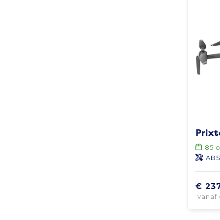
85
o
ABS
€ 23
vanaf 