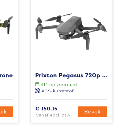
drone
Prixton Pegasus 720p GPS-drone
414
op voorraad
ABS-kunststof
€ 150,15
ijk
Bekijk
vanaf excl. btw