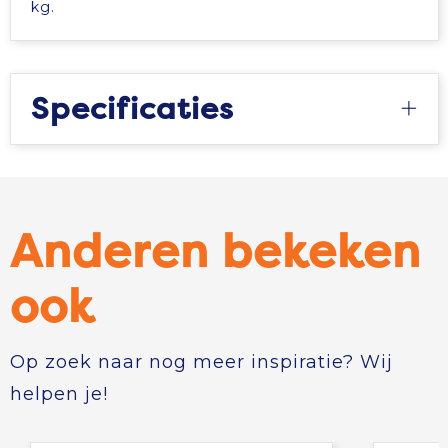
kg.
Tablettassen
Toilettassen
Specificaties
Waterbestendige tassen
Aktetassen
Anderen bekeken
Trolleys
ook
Op zoek naar nog meer inspiratie? Wij
helpen je!