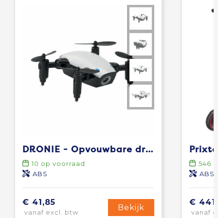
DRONIE - Opvouwbare drone
10
op voorraad
546
o
ABS
ABS-
€ 41,85
€ 441
Bekijk
vanaf excl. btw
vanaf e