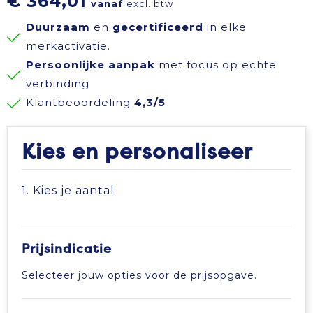
€ 364,01
vanaf
excl. btw
Reisbenodigdheden
Reflecterende polo's
Schoenen
Koeltassen en Koelboxen
Duurzaam
en
gecertificeerd
in elke
merkactivatie.
Schrijfwaren
Reflecterende vesten
Sweaters
Koffers en Trolleys
Persoonlijke aanpak
met focus op echte
verbinding
Sinterklaas
Regenkleding
T-Shirts
Laptop hoezen en tassen
Klantbeoordeling
4,3/5
Sleutelhangers en Lanyards
Schoenen
Vesten
Lunchtassen
Kies en personaliseer
Snoepgoed
Schorten en Sloven
Gilets
Matrozentassen
1. Kies je aantal
Spellen voor binnen en buiten
Sweaters
Opbergtassen
Themapakketten
T-Shirts
Opvouwbare tassen
Prijsindicatie
Selecteer jouw opties voor de prijsopgave.
Veiligheid, Auto en Fiets
Veiligheidssignalering en Verlichting
Papieren tassen