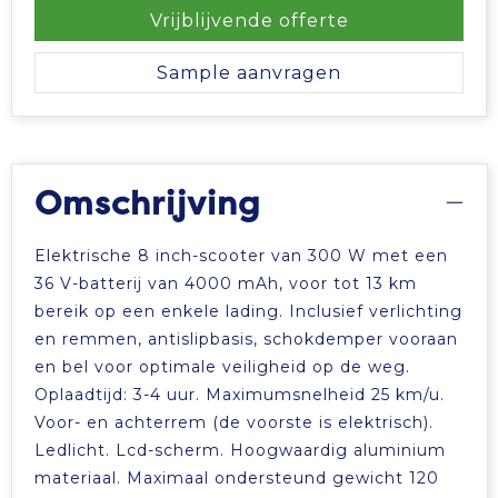
Vrije tijd en Strand
Veiligheidsvesten en Veiligheidshesjes
Picknicktassen en manden
Vrijblijvende offerte
Waterflesjes
Vesten
Promotietassen
Sample aanvragen
Gehoorbescherming
Reistassen
Reistassensets
Omschrijving
Rugzakken
Elektrische 8 inch-scooter van 300 W met een
36 V-batterij van 4000 mAh, voor tot 13 km
Schoenentassen
bereik op een enkele lading. Inclusief verlichting
en remmen, antislipbasis, schokdemper vooraan
Schoudertassen
en bel voor optimale veiligheid op de weg.
Oplaadtijd: 3-4 uur. Maximumsnelheid 25 km/u.
Sporttassen
Voor- en achterrem (de voorste is elektrisch).
Ledlicht. Lcd-scherm. Hoogwaardig aluminium
Strandtassen
materiaal. Maximaal ondersteund gewicht 120