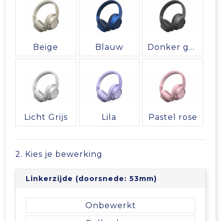
Vrije tijd en Strand
Veiligheidsvesten en Veiligheidshesjes
Picknicktassen en manden
Waterflesjes
Vesten
Promotietassen
Beige
Blauw
Donker gun metal
Gehoorbescherming
Reistassen
Reistassensets
Rugzakken
Licht Grijs
Lila
Pastel rose
Schoenentassen
2. Kies je bewerking
Schoudertassen
Linkerzijde (doorsnede: 53mm)
Sporttassen
Onbewerkt
Strandtassen