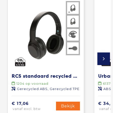
RCS standaard recycled plastic hoofdtelefoon
1204
op voorraad
6137
o
Gerecycled ABS, Gerecycled TPE
ABS,
€ 17,06
€ 34,1
Bekijk
vanaf excl. btw
vanaf e