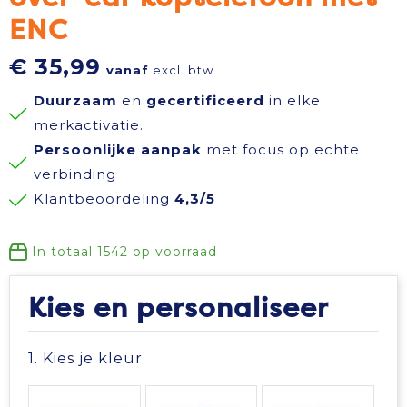
ENC
Reisbenodigdheden
Reflecterende polo's
Schoenen
Koeltassen en Koelboxen
€ 35,99
vanaf
excl. btw
Schrijfwaren
Reflecterende vesten
Sweaters
Koffers en Trolleys
Duurzaam
en
gecertificeerd
in elke
Sinterklaas
Regenkleding
T-Shirts
Laptop hoezen en tassen
merkactivatie.
Persoonlijke aanpak
met focus op echte
Sleutelhangers en Lanyards
Schoenen
Vesten
Lunchtassen
verbinding
Klantbeoordeling
4,3/5
Snoepgoed
Schorten en Sloven
Gilets
Matrozentassen
In totaal
1542
op voorraad
Spellen voor binnen en buiten
Sweaters
Opbergtassen
Kies en personaliseer
Themapakketten
T-Shirts
Opvouwbare tassen
1. Kies je kleur
Veiligheid, Auto en Fiets
Veiligheidssignalering en Verlichting
Papieren tassen