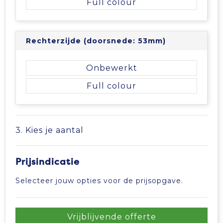
Full colour
Tablettassen
Rechterzijde (doorsnede: 53mm)
Toilettassen
Onbewerkt
Waterbestendige tassen
Full colour
Aktetassen
Trolleys
3. Kies je aantal
Prijsindicatie
Selecteer jouw opties voor de prijsopgave.
Vrijblijvende offerte