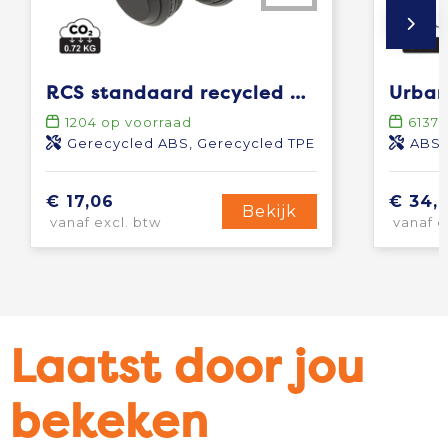
RCS standaard recycled plastic hoofdtelefoon
1204
op voorraad
6137
o
Gerecycled ABS, Gerecycled TPE
ABS,
€ 17,06
€ 34,1
Bekijk
vanaf excl. btw
vanaf e
Laatst door jou
bekeken