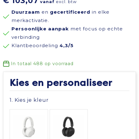
€ 103,07
vanaf
excl. btw
Reisbenodigdheden
Reflecterende polo's
Schoenen
Koeltassen en Koelboxen
Duurzaam
en
gecertificeerd
in elke
merkactivatie.
Schrijfwaren
Reflecterende vesten
Sweaters
Koffers en Trolleys
Persoonlijke aanpak
met focus op echte
verbinding
Sinterklaas
Regenkleding
T-Shirts
Laptop hoezen en tassen
Klantbeoordeling
4,3/5
Sleutelhangers en Lanyards
Schoenen
Vesten
Lunchtassen
In totaal
488
op voorraad
Snoepgoed
Schorten en Sloven
Gilets
Matrozentassen
Kies en personaliseer
Spellen voor binnen en buiten
Sweaters
Opbergtassen
1. Kies je kleur
Themapakketten
T-Shirts
Opvouwbare tassen
Veiligheid, Auto en Fiets
Veiligheidssignalering en Verlichting
Papieren tassen