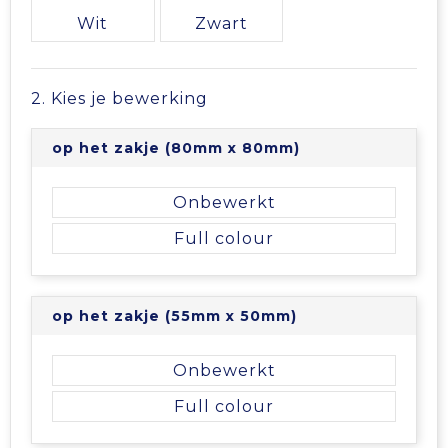
Vrije tijd en Strand
Veiligheidsvesten en Veiligheidshesjes
Picknicktassen en manden
Wit
Zwart
Waterflesjes
Vesten
Promotietassen
2. Kies je bewerking
Gehoorbescherming
Reistassen
op het zakje (80mm x 80mm)
Reistassensets
Onbewerkt
Rugzakken
Full colour
Schoenentassen
op het zakje (55mm x 50mm)
Schoudertassen
Onbewerkt
Sporttassen
Full colour
Strandtassen