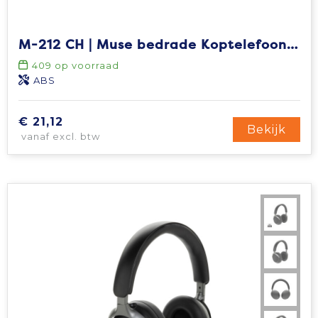
Tablettassen
M-212 CH | Muse bedrade Koptelefoon met microfoon
Toilettassen
409
op voorraad
ABS
Waterbestendige tassen
€ 21,12
Bekijk
Aktetassen
vanaf excl. btw
Trolleys