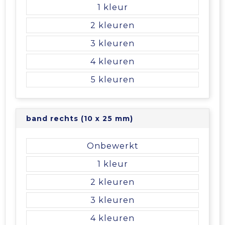
Vrije tijd en Strand
Veiligheidsvesten en Veiligheidshesjes
Picknicktassen en manden
1
2
Waterflesjes
Vesten
Promotietassen
3
Gehoorbescherming
Reistassen
4
5
Reistassensets
Rugzakken
band rechts (10 x 25 mm)
Schoenentassen
Onbewerkt
Schoudertassen
1
2
Sporttassen
3
Strandtassen
4