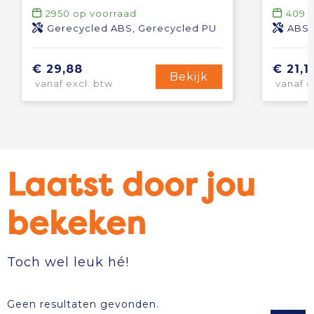
2950
op voorraad
409
o
Gerecycled ABS, Gerecycled PU
ABS
€ 29,88
€ 21,1
Bekijk
vanaf excl. btw
vanaf e
Laatst door jou
bekeken
Toch wel leuk hé!
Geen resultaten gevonden.