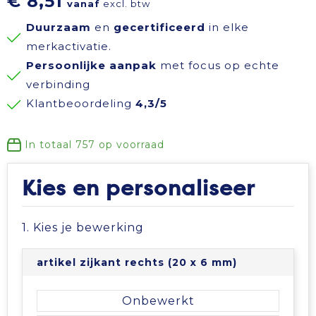
€ 8,51
vanaf
excl. btw
Reisbenodigdheden
Reflecterende polo's
Schoenen
Koeltassen en Koelboxen
Duurzaam
en
gecertificeerd
in elke
merkactivatie.
Schrijfwaren
Reflecterende vesten
Sweaters
Koffers en Trolleys
Persoonlijke aanpak
met focus op echte
verbinding
Sinterklaas
Regenkleding
T-Shirts
Laptop hoezen en tassen
Klantbeoordeling
4,3/5
Sleutelhangers en Lanyards
Schoenen
Vesten
Lunchtassen
In totaal
757
op voorraad
Snoepgoed
Schorten en Sloven
Gilets
Matrozentassen
Kies en personaliseer
Spellen voor binnen en buiten
Sweaters
Opbergtassen
1. Kies je bewerking
Themapakketten
T-Shirts
Opvouwbare tassen
artikel zijkant rechts (20 x 6 mm)
Veiligheid, Auto en Fiets
Veiligheidssignalering en Verlichting
Papieren tassen
Onbewerkt