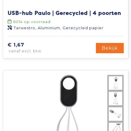
Tablettassen
USB-hub Paulo | Gerecycled | 4 poorten
6014
op voorraad
Toilettassen
Tarwestro, Aluminium, Gerecycled papier
Waterbestendige tassen
€ 1,67
Bekijk
vanaf excl. btw
Aktetassen
Trolleys